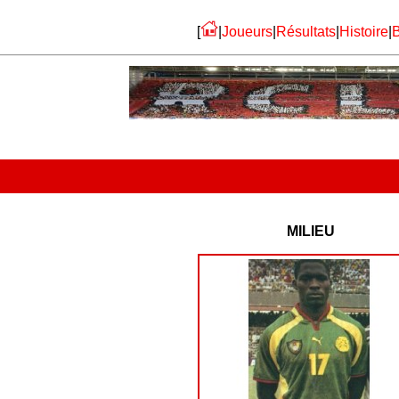
[
|
Joueurs
|
Résultats
|
Histoire
|
B
MILIEU