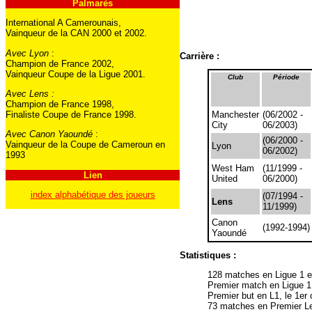
Palmarès
International A Camerounais,
Vainqueur de la CAN 2000 et 2002.
Avec Lyon
:
Carrière :
Champion de France 2002,
Vainqueur Coupe de la Ligue 2001.
Club
Période
Avec Lens :
Champion de France 1998,
Manchester
(06/2002 -
Finaliste Coupe de France 1998.
City
06/2003)
Avec Canon Yaoundé
:
(06/2000 -
Vainqueur de la Coupe de Cameroun en
Lyon
06/2002)
1993
West Ham
(11/1999 -
Lien
United
06/2000)
index alphabétique des joueurs
(07/1994 -
Lens
11/1999)
Canon
(1992-1994)
Yaoundé
Statistiques :
128 matches en Ligue 1 e
Premier match en Ligue 1,
Premier but en L1, le 1er
73 matches en Premier Le