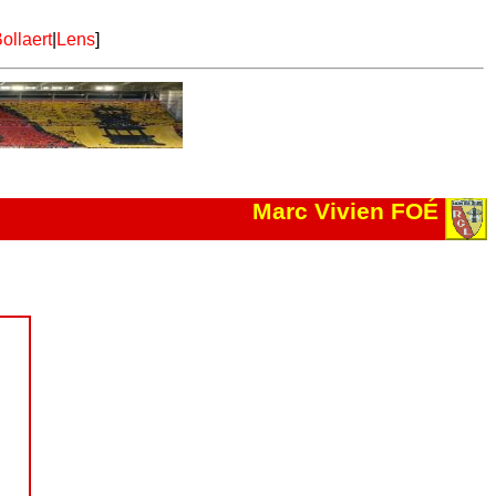
ollaert
|
Lens
]
Marc Vivien FOÉ