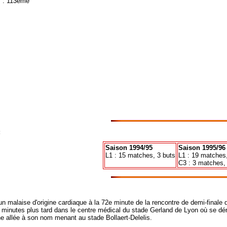
 : 113ème
:
Saison 1994/95
Saison 1995/96
L1 : 15 matches, 3 buts
L1 : 19 matches,
C3 : 3 matches, 
un malaise d'origine cardiaque à la 72e minute de la rencontre de demi-finale
nutes plus tard dans le centre médical du stade Gerland de Lyon où se dérou
allée à son nom menant au stade Bollaert-Delelis.