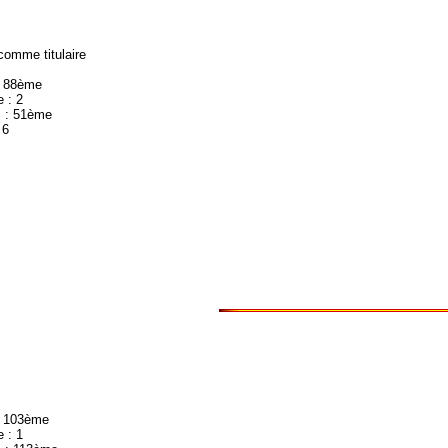
omme titulaire
: 88ème
 : 2
 : 51ème
 6
: 103ème
 : 1