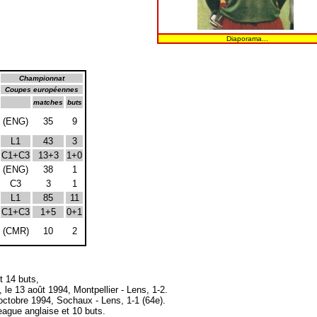
Diaporama...
Championnat
Coupes européennes
matches
buts
(ENG)
35
9
L1
43
3
C1+C3
13+3
1+0
(ENG)
38
1
C3
3
1
L1
85
11
C1+C3
1+5
0+1
(CMR)
10
2
t 14 buts,
 le 13 août 1994, Montpellier - Lens, 1-2.
 octobre 1994, Sochaux - Lens, 1-1 (64e).
ague anglaise et 10 buts.