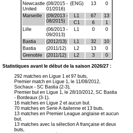
Newcastle
(08/2015 -
(ENG)
13
0
United
01/2016)
Marseille
(09/2013 -
L1
67
13
08/2015)
C1
6
1
Lille
(06/2013 -
L1
0
0
09/2013)
Bastia
(2012/13)
L1
32
10
Bastia
(2011/12)
L2
13
0
Grenoble
(2011/12)
L2
3
0
Statistiques avant le début de la saison 2026/27 :
292 matches en Ligue 1 et 97 buts,
Premier match en Ligue 1, le 11/08/2012,
Sochaux - SC Bastia (2-3),
Premier but en Ligue 1, le 28/10/2012, SC Bastia
- Bordeaux (3-1).
16 matches en Ligue 2 et aucun but.
70 matches en Serie A itailenne et 13 buts.
13 matches en Premier League anglaise et aucun
but.
13 matches avec la sélection A française et deux
buts,