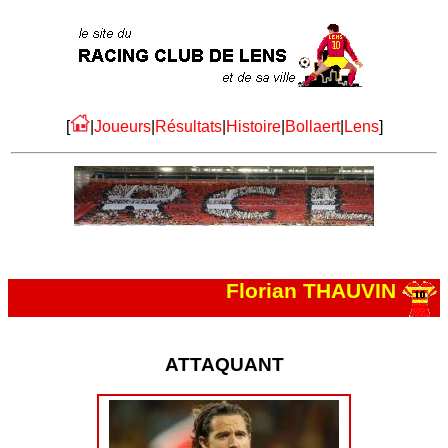
[
|
Joueurs
|
Résultats
|
Histoire
|
Bollaert
|
Lens
]
Florian THAUVIN
ATTAQUANT