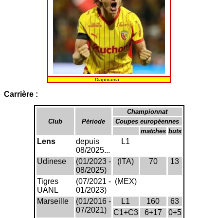
Diaporama...
Carrière :
Championnat
Club
Période
Coupes européennes
matches
buts
Lens
depuis
L1
08/2025...
Udinese
(01/2023 -
(ITA)
70
13
08/2025)
Tigres
(07/2021 -
(MEX)
UANL
01/2023)
Marseille
(01/2016 -
L1
160
63
07/2021)
C1+C3
6+17
0+5