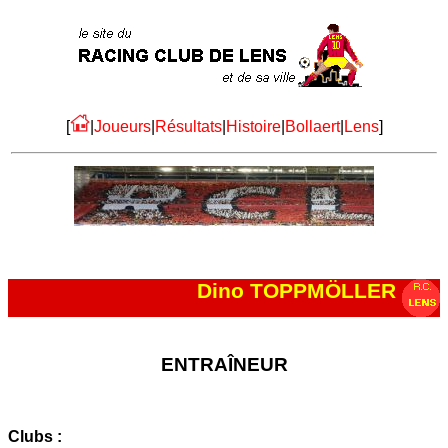
[
|
Joueurs
|
Résultats
|
Histoire
|
Bollaert
|
Lens
]
Dino TOPPMÖLLER
ENTRAÎNEUR
Clubs :