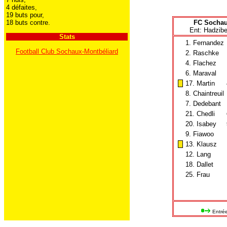
4 défaites,
19 buts pour,
18 buts contre.
FC Socha
Ent: Hadzibe
Stats
1. Fernandez
Football Club Sochaux-Montbéliard
2. Raschke
4. Flachez
6. Maraval
17. Martin
8. Chaintreuil
7. Dedebant
21. Chedli
20. Isabey
9. Fiawoo
13. Klausz
12. Lang
18. Dallet
25. Frau
Entrée