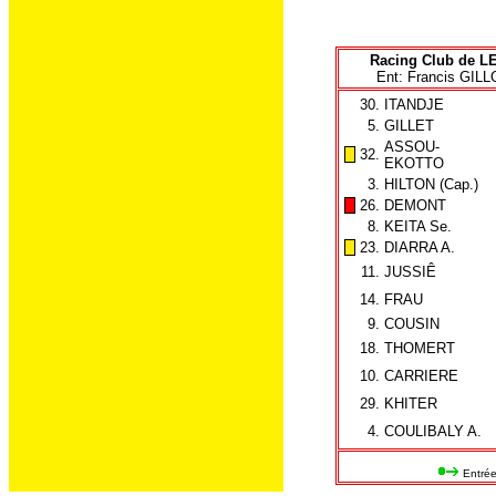
Racing Club de L
Ent: Francis GIL
30.
ITANDJE
5.
GILLET
ASSOU-
32.
EKOTTO
3.
HILTON (Cap.)
26.
DEMONT
8.
KEITA Se.
23.
DIARRA A.
11.
JUSSIÊ
14.
FRAU
9.
COUSIN
18.
THOMERT
10.
CARRIERE
29.
KHITER
4.
COULIBALY A.
Entrée