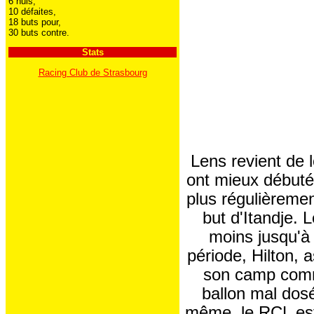
6 nuls,
10 défaites,
18 buts pour,
30 buts contre.
Stats
Racing Club de Strasbourg
Lens revient de l
ont mieux débuté 
plus régulièreme
but d'Itandje. 
moins jusqu'à 
période, Hilton, 
son camp comm
ballon mal dosé
même, le RCL est 