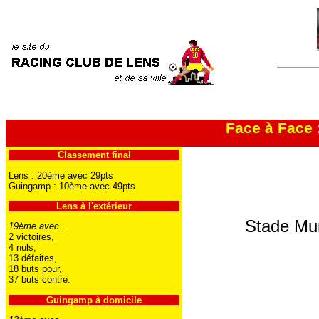
Face à Face
Classement final
Lens : 20ème avec 29pts
Guingamp : 10ème avec 49pts
Lens à l'extérieur
Stade Mun
19ème avec
...
2 victoires,
4 nuls,
13 défaites,
18 buts pour,
37 buts contre.
Guingamp à domicile