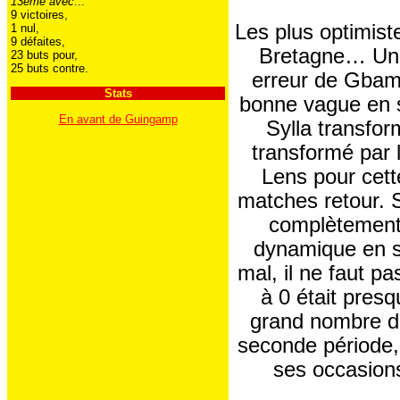
13ème avec
...
9 victoires,
Les plus optimist
1 nul,
9 défaites,
Bretagne… Un 
23 buts pour,
25 buts contre.
erreur de Gbami
Stats
bonne vague en s
En avant de Guingamp
Sylla transfor
transformé par 
Lens pour cett
matches retour. S
complètement 
dynamique en se
mal, il ne faut p
à 0 était pres
grand nombre d’
seconde période,
ses occasions