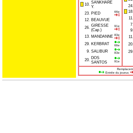
SANKHARE
10.
24
Y.
18
66e
23.
PIED
11
12.
BEAUVUE
7
GIRESSE
91e
26.
(Cap.)
9
83e
13.
MANDANNE
11
29.
KERBRAT
20
66e
9.
SALIBUR
29
83e
DOS
20.
91e
SANTOS
Remplaceme
Entrée du joueur,