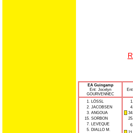
R
EA Guingamp
Ent: Jocelyn
En
GOURVENNEC
1.
LÖSSL
1
2.
JACOBSEN
4
3.
ANGOUA
34
15.
SORBON
25
7.
LEVEQUE
6
5.
DIALLO M.
21