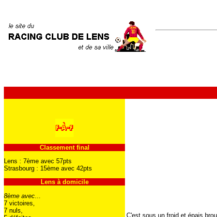
Classement final
Lens : 7ème avec 57pts
Strasbourg : 15ème avec 42pts
Lens à domicile
8ème avec
...
7 victoires,
7 nuls,
C'est sous un froid et épais br