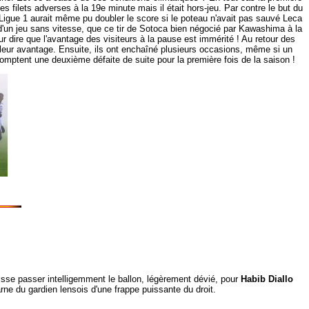
s filets adverses à la 19e minute mais il était hors-jeu. Par contre le but du
 Ligue 1 aurait même pu doubler le score si le poteau n'avait pas sauvé Leca
 d'un jeu sans vitesse, que ce tir de Sotoca bien négocié par Kawashima à la
 dire que l'avantage des visiteurs à la pause est immérité ! Au retour des
 leur avantage. Ensuite, ils ont enchaîné plusieurs occasions, même si un
 comptent une deuxième défaite de suite pour la première fois de la saison !
isse passer intelligemment le ballon, légèrement dévié, pour
Habib Diallo
rne du gardien lensois d'une frappe puissante du droit.