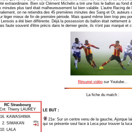
é extraordinaire. Bien sûr Clément Michelin a tiré une fois le ballon au fond de
 minutes plus tard était malheureusement lui bien valable. L'autre Racing de
Finalement, on ne retiendra des 45 premières minutes des Sang et Or, auteurs
r léger mieux de fin de première période. Mais quand même bien trop peu pour
 Lensois a été bien différente. Déjà la possession du ballon était nettement à
ais faute souvent d'être précis dans le dernier geste, ils n'ont pas marqué et
Résumé vidéo
sur Youtube...
La fiche du match :
RC Strasbourg
Ent: Thierry LAUREY
LE BUT :
16.
KAWASHIMA
21e: Sur un centre venu de la gauche, Ajorque la
46e
2.
SIMAKAN
qui se présente seul face à Leca pour trouver la luca
10.
LALA