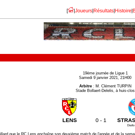
[
|
Joueurs
|
Résultats
|
Histoire
|
B
19ème journée de Ligue 1
Samedi 9 janvier 2021, 21H00
Arbitre
: M. Clément TURPIN
Stade Bollaert-Delelis, à huis-clos
LENS
0 - 1
STRA
Diall
ouillard que le RC Lens enchaîne son deuxième match de l'année et de la sema