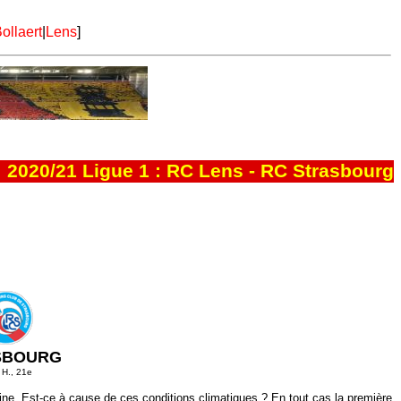
ollaert
|
Lens
]
2020/21 Ligue 1 : RC Lens - RC Strasbourg
SBOURG
o H., 21e
ine. Est-ce à cause de ces conditions climatiques ? En tout cas la première