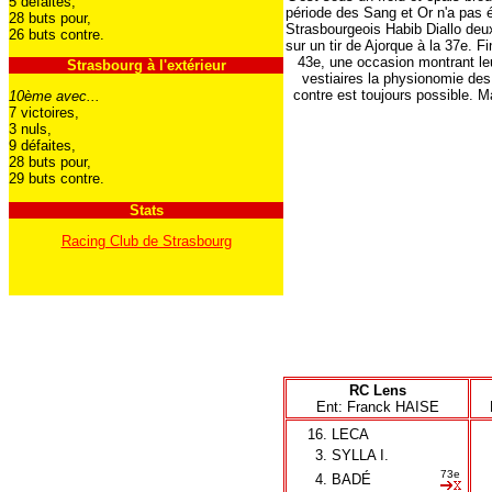
5 défaites,
période des Sang et Or n'a pas ét
28 buts pour,
Strasbourgeois Habib Diallo deux
26 buts contre.
sur un tir de Ajorque à la 37e. 
43e, une occasion montrant leu
Strasbourg à l'extérieur
vestiaires la physionomie des
contre est toujours possible. M
10ème avec...
7 victoires,
3 nuls,
9 défaites,
28 buts pour,
29 buts contre.
Stats
Racing Club de Strasbourg
RC Lens
Ent: Franck HAISE
16.
LECA
3.
SYLLA I.
73e
4.
BADÉ