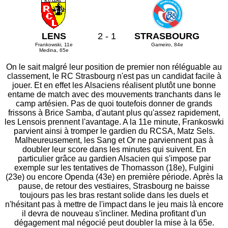
LENS
2 - 1
STRASBOURG
Frankowski, 11e
Gameiro, 84e
Medina, 65e
On le sait malgré leur position de premier non réléguable au
classement, le RC Strasbourg n'est pas un candidat facile à
jouer. Et en effet les Alsaciens réalisent plutôt une bonne
entame de match avec des mouvements tranchants dans le
camp artésien. Pas de quoi toutefois donner de grands
frissons à Brice Samba, d'autant plus qu'assez rapidement,
les Lensois prennent l'avantage. A la 11e minute, Frankoswki
parvient ainsi à tromper le gardien du RCSA, Matz Sels.
Malheureusement, les Sang et Or ne parviennent pas à
doubler leur score dans les minutes qui suivent. En
particulier grâce au gardien Alsacien qui s'impose par
exemple sur les tentatives de Thomasson (18e), Fulgini
(23e) ou encore Openda (43e) en première période. Après la
pause, de retour des vestiaires, Strasbourg ne baisse
toujours pas les bras restant solide dans les duels et
n'hésitant pas à mettre de l'impact dans le jeu mais là encore
il devra de nouveau s'incliner. Medina profitant d'un
dégagement mal négocié peut doubler la mise à la 65e.