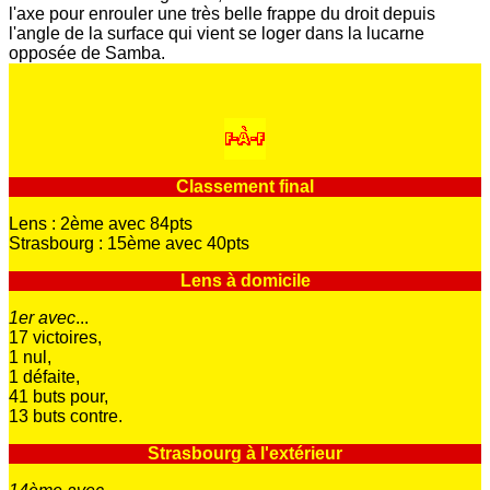
l'axe pour enrouler une très belle frappe du droit depuis
l'angle de la surface qui vient se loger dans la lucarne
opposée de Samba.
Classement final
Lens : 2ème avec 84pts
Strasbourg : 15ème avec 40pts
Lens à domicile
1er avec
...
17 victoires,
1 nul,
1 défaite,
41 buts pour,
13 buts contre.
Strasbourg à l'extérieur