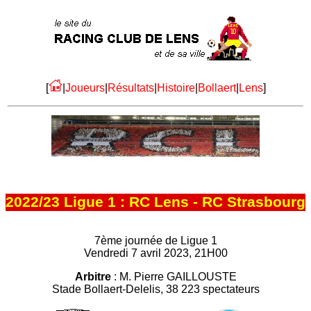
[
|
Joueurs
|
Résultats
|
Histoire
|
Bollaert
|
Lens
]
2022/23 Ligue 1 : RC Lens - RC Strasbourg
7ème journée de Ligue 1
Vendredi 7 avril 2023, 21H00
Arbitre
: M. Pierre GAILLOUSTE
Stade Bollaert-Delelis, 38 223 spectateurs