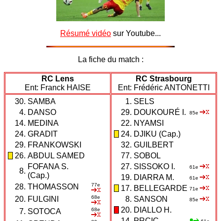
Résumé vidéo
sur Youtube...
La fiche du match :
RC Lens
RC Strasbourg
Ent: Franck HAISE
Ent: Frédéric ANTONETTI
30.
SAMBA
1.
SELS
4.
DANSO
29.
DOUKOURÉ I.
85e
14.
MEDINA
22.
NYAMSI
24.
GRADIT
24.
DJIKU (Cap.)
29.
FRANKOWSKI
32.
GUILBERT
26.
ABDUL SAMED
77.
SOBOL
FOFANA S.
27.
SISSOKO I.
61e
8.
(Cap.)
19.
DIARRA M.
61e
77e
28.
THOMASSON
17.
BELLEGARDE
71e
68e
20.
FULGINI
8.
SANSON
85e
20.
DIALLO H.
68e
7.
SOTOCA
14.
PRCIC