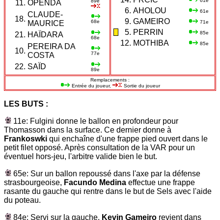
61e
89e
11.
OPENDA
6.
AHOLOU
61e
CLAUDE-
18.
9.
GAMEIRO
68e
MAURICE
71e
5.
PERRIN
85e
21.
HAÏDARA
68e
12.
MOTHIBA
85e
PEREIRA DA
10.
77e
COSTA
22.
SAÏD
89e
Remplacements :
Entrée du joueur,
Sortie du joueur
LES BUTS :
11e: Fulgini donne le ballon en profondeur pour
Thomasson dans la surface. Ce dernier donne à
Frankoswki
qui enchaîne d'une frappe pied ouvert dans le
petit filet opposé. Après consultation de la VAR pour un
éventuel hors-jeu, l'arbitre valide bien le but.
65e: Sur un ballon repoussé dans l'axe par la défense
strasbourgeoise,
Facundo Medina
effectue une frappe
rasante du gauche qui rentre dans le but de Sels avec l'aide
du poteau.
84e: Servi sur la gauche,
Kevin Gameiro
revient dans