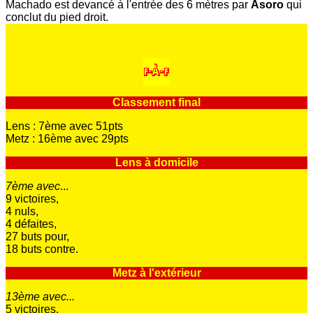
Machado est devancé à l'entrée des 6 mètres par
Asoro
qui
conclut du pied droit.
Classement final
Lens : 7ème avec 51pts
Metz : 16ème avec 29pts
Lens à domicile
7ème avec
...
9 victoires,
4 nuls,
4 défaites,
27 buts pour,
18 buts contre.
Metz à l'extérieur
13ème avec...
5 victoires,