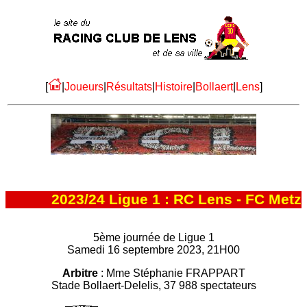
[
|
Joueurs
|
Résultats
|
Histoire
|
Bollaert
|
Lens
]
2023/24 Ligue 1 : RC Lens - FC Metz
5ème journée de Ligue 1
Samedi 16 septembre 2023, 21H00
Arbitre
: Mme Stéphanie FRAPPART
Stade Bollaert-Delelis, 37 988 spectateurs