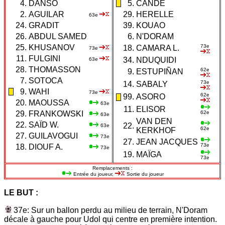
4.
DANSO
5.
CANDÉ
2.
AGUILAR
29.
HERELLE
63e
24.
GRADIT
39.
KOUAO
26.
ABDUL SAMED
6.
N'DORAM
25.
KHUSANOV
73e
18.
CAMARA L.
73e
11.
FULGINI
34.
NDUQUIDI
63e
28.
THOMASSON
62e
9.
ESTUPIÑAN
7.
SOTOCA
73e
14.
SABALY
9.
WAHI
73e
62e
99.
ASORO
20.
MAOUSSA
63e
11.
ELISOR
29.
FRANKOWSKI
62e
63e
VAN DEN
22.
SAÏD W.
22.
63e
62e
KERKHOF
27.
GUILAVOGUI
73e
27.
JEAN JACQUES
73e
18.
DIOUF A.
73e
19.
MAÏGA
73e
Remplacements :
Entrée du joueur,
Sortie du joueur
LE BUT :
37e: Sur un ballon perdu au milieu de terrain, N'Doram
décale à gauche pour Udol qui centre en première intention.