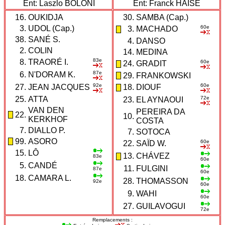
Ent: Laszlo BÖLÖNI
Ent: Franck HAISE
16.
OUKIDJA
30.
SAMBA (Cap.)
3.
UDOL (Cap.)
60e
3.
MACHADO
38.
SANÉ S.
4.
DANSO
2.
COLIN
14.
MEDINA
83e
8.
TRAORÉ I.
60e
24.
GRADIT
87e
6.
N'DORAM K.
29.
FRANKOWSKI
92e
60e
27.
JEAN JACQUES
18.
DIOUF
25.
ATTA
72e
23.
EL AYNAOUI
VAN DEN
PEREIRA DA
22.
10.
KERKHOF
COSTA
7.
DIALLO P.
7.
SOTOCA
99.
ASORO
60e
22.
SAÏD W.
15.
LÔ
13.
CHÁVEZ
83e
60e
5.
CANDÉ
11.
FULGINI
87e
60e
18.
CAMARA L.
28.
THOMASSON
92e
60e
9.
WAHI
60e
27.
GUILAVOGUI
72e
Remplacements :