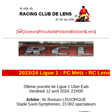
[
|
Joueurs
|
Résultats
|
Histoire
|
Bollaert
|
Lens
]
2023/24 Ligue 1 : FC Metz - RC Lens
29ème journée de Ligue 1 Uber Eats
Vendredi 12 avril 2024, 21H00
Arbitre
: M. Romain LISSORGUE
Stade Saint-Symphorien, 23 002 spectateurs