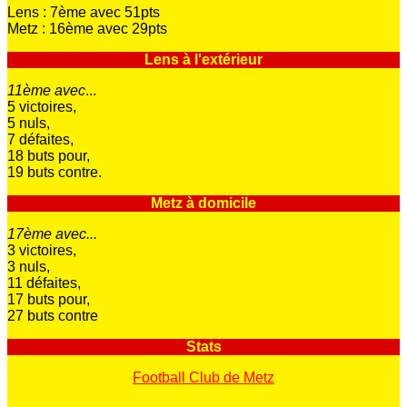
Lens : 7ème avec 51pts
Metz : 16ème avec 29pts
Lens à l'extérieur
11ème avec
...
5 victoires,
5 nuls,
7 défaites,
18 buts pour,
19 buts contre.
Metz à domicile
17ème avec...
3 victoires,
3 nuls,
11 défaites,
17 buts pour,
27 buts contre
Stats
Football Club de Metz