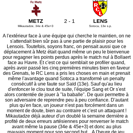
METZ
2 - 1
LENS
Mikautadze, 34e & 45e+3
Sotoca, 13e s.p.
A l'extérieur face à une équipe qui cherche le maintien, on ne
s'attendait bien sûr pas à une partie de plaisir pour les
Lensois. Toutefois, soyons franc, on pensait aussi que ce
déplacement à Metz était quand même un peu le bienvenue
pour regagner les points perdus après le match nul à Bollaert
face au Havre. Et c'est ce qui semblait se profiler quand,
après avoir passé les cinq premières minutes bien en faveur
des Grenats, le RC Lens a pris les choses en main et prenait
même l'avantage quand Sotoca a transformé un penalty
consécutif à une faute sur Saïd (13e). Sauf qu'au lieu
d'enfoncer le clou tout de suite, l'équipe Sang et Or s'est
alors contentée de jouer à "la baballe". De quoi permettre à
son adversaire de reprendre peu à peu confiance. D'autant
plus qu'en face, un joueur n'est pas forcément dans un
moment de doute, bien au contraire et c'est un attaquant !
Mikautadze déjà auteur d'un doublé la semaine dernière a
profité de deux erreurs artésiennes pour renverser le match
avant même la pause (34e & 45e+3) et donc au plus
mauvais moment pour son second but... A l'heure de jeu,