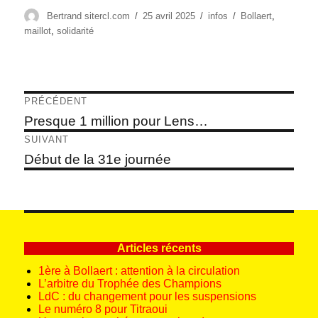
Auteur
Publié
Catégories
Étiquettes
Bertrand sitercl.com
25 avril 2025
infos
Bollaert
,
le
maillot
,
solidarité
Navigation
PRÉCÉDENT
de
Article
Presque 1 million pour Lens…
précédent :
l’article
SUIVANT
Article
Début de la 31e journée
suivant :
Articles récents
1ère à Bollaert : attention à la circulation
L’arbitre du Trophée des Champions
LdC : du changement pour les suspensions
Le numéro 8 pour Titraoui