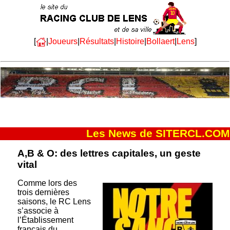
[
|
Joueurs
|
Résultats
|
Histoire
|
Bollaert
|
Lens
]
Les News de SITERCL.COM
A,B & O: des lettres capitales, un geste
vital
Comme lors des
trois dernières
saisons, le RC Lens
s’associe à
l’Établissement
français du