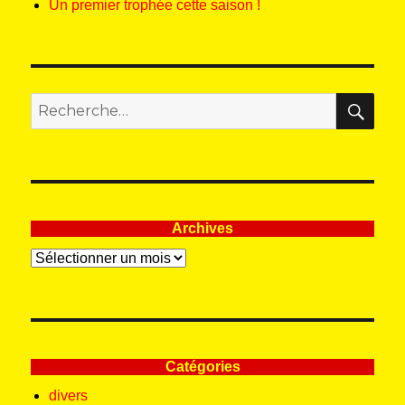
Un premier trophée cette saison !
REC
Recherche
pour
:
Archives
Archives
Catégories
divers