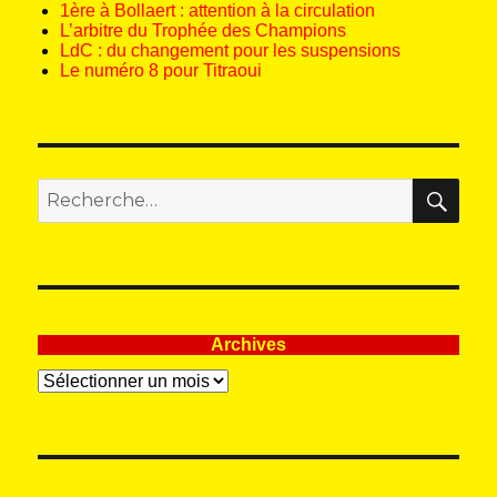
1ère à Bollaert : attention à la circulation
L’arbitre du Trophée des Champions
LdC : du changement pour les suspensions
Le numéro 8 pour Titraoui
REC
Recherche
pour
:
Archives
Archives