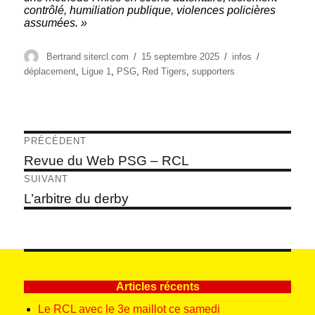
contrôlé, humiliation publique, violences policières
assumées. »
Auteur
Publié
Catégories
Étiquettes
Bertrand sitercl.com
15 septembre 2025
infos
le
déplacement
,
Ligue 1
,
PSG
,
Red Tigers
,
supporters
Navigation
PRÉCÉDENT
de
Article
Revue du Web PSG – RCL
précédent :
l’article
SUIVANT
Article
L’arbitre du derby
suivant :
Articles récents
Le RCL avec le 3e maillot ce samedi