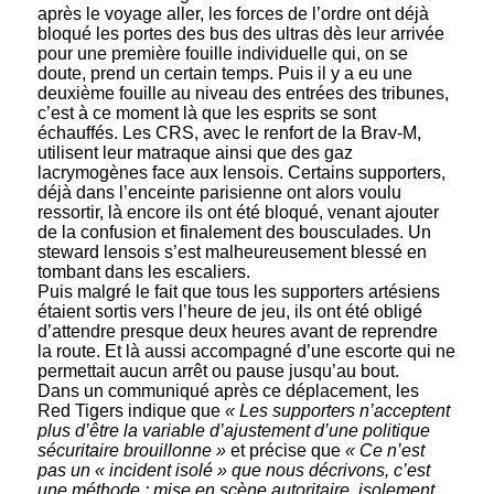
après le voyage aller, les forces de l’ordre ont déjà
bloqué les portes des bus des ultras dès leur arrivée
pour une première fouille individuelle qui, on se
doute, prend un certain temps. Puis il y a eu une
deuxième fouille au niveau des entrées des tribunes,
c’est à ce moment là que les esprits se sont
échauffés. Les CRS, avec le renfort de la Brav-M,
utilisent leur matraque ainsi que des gaz
lacrymogènes face aux lensois. Certains supporters,
déjà dans l’enceinte parisienne ont alors voulu
ressortir, là encore ils ont été bloqué, venant ajouter
de la confusion et finalement des bousculades. Un
steward lensois s’est malheureusement blessé en
tombant dans les escaliers.
Puis malgré le fait que tous les supporters artésiens
étaient sortis vers l’heure de jeu, ils ont été obligé
d’attendre presque deux heures avant de reprendre
la route. Et là aussi accompagné d’une escorte qui ne
permettait aucun arrêt ou pause jusqu’au bout.
Dans un communiqué après ce déplacement, les
Red Tigers indique que
« Les supporters n’acceptent
plus d’être la variable d’ajustement d’une politique
sécuritaire brouillonne »
et précise que
« Ce n’est
pas un « incident isolé » que nous décrivons, c’est
une méthode : mise en scène autoritaire, isolement