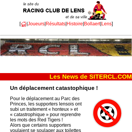
[
|
Joueurs
|
Résultats
|
Histoire
|
Bollaert
|
Lens
]
Les News de SITERCL.COM
Un déplacement catastophique !
Pour le déplacement au Parc des
Princes, les supporters lensois ont
subi un traitement « honteux » et
« catastrophique » pour reprendre
les mots des Red Tigers !
Alors que certains supporters
voulaient se soulager aux toilettes