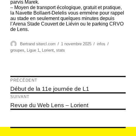
parvis Marek.
– Moyen de transport écologique, gratuit et pratique,
la Navette Bollaert-Delelis vous emmène pour rappel
au stade en seulement quelques minutes depuis
l’Arena Stade Couvert de Liévin ou le parking CRVO
de Lens.
Auteur
Publié
Catégories
Étiquettes
Bertrand sitercl.com
1 novembre 2025
infos
le
groupes
,
Ligue 1
,
Lorient
,
stats
Navigation
PRÉCÉDENT
de
Article
Début de la 11e journée de L1
précédent :
l’article
SUIVANT
Article
Revue du Web Lens – Lorient
suivant :