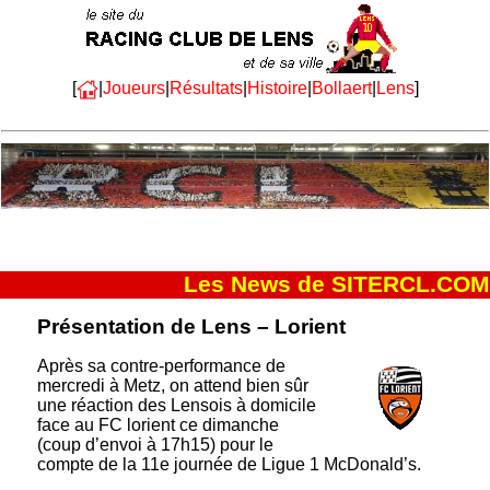
[
|
Joueurs
|
Résultats
|
Histoire
|
Bollaert
|
Lens
]
Les News de SITERCL.COM
Présentation de Lens – Lorient
Après sa contre-performance de
mercredi à Metz, on attend bien sûr
une réaction des Lensois à domicile
face au FC lorient ce dimanche
(coup d’envoi à 17h15) pour le
compte de la 11e journée de Ligue 1 McDonald’s.