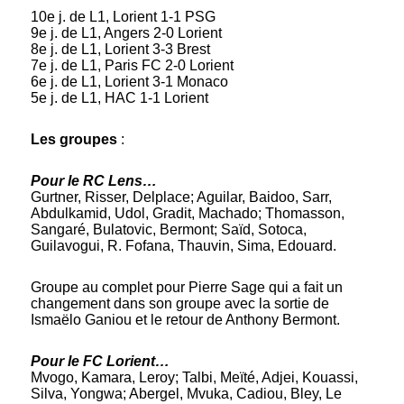
10e j. de L1, Lorient 1-1 PSG
9e j. de L1, Angers 2-0 Lorient
8e j. de L1, Lorient 3-3 Brest
7e j. de L1, Paris FC 2-0 Lorient
6e j. de L1, Lorient 3-1 Monaco
5e j. de L1, HAC 1-1 Lorient
Les groupes
:
Pour le RC Lens…
Gurtner, Risser, Delplace; Aguilar, Baidoo, Sarr,
Abdulkamid, Udol, Gradit, Machado; Thomasson,
Sangaré, Bulatovic, Bermont; Saïd, Sotoca,
Guilavogui, R. Fofana, Thauvin, Sima, Edouard.
Groupe au complet pour Pierre Sage qui a fait un
changement dans son groupe avec la sortie de
Ismaëlo Ganiou et le retour de Anthony Bermont.
Pour le FC Lorient…
Mvogo, Kamara, Leroy; Talbi, Meïté, Adjei, Kouassi,
Silva, Yongwa; Abergel, Mvuka, Cadiou, Bley, Le