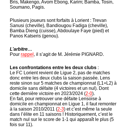
Bris, Makengo, Avom Ebong, Karim; Bamba, Tosin,
Soumano, Pagis.
Plusieurs joueurs sont forfaits à Lorient : Trevan
Sanusi (cheville), Bandiougou Fadiga (cheville),
Bamba Dieng (cuisse), Abdoulaye Faye (pied) et
Panos Katseris (genou).
L’arbitre…
Pour
rappel
, il s’agit de M. Jérémie PIGNARD.
Les confrontations entre les deux clubs
:
Le FC Lorient revient de Ligue 2, pas de matches
donc entre les deux clubs la saison passée. Lens
reste sinon sur 5 matches de championnat (L1+L2) à
domicile sans défaite (4 victoires et un nul). Dont
cette dernière victoire en 2023/2024 (
2-0
).
En fait, pour retrouver une défaite Lensoise à
domicile en championnat en Ligue 1, il faut remonter
à la saison 2010/2011 (
2-3
) et c’est même la seule
dans l’élite en 11 saisons ! Historiquement, c’est le
match nul sur le score de 1-1 qui apparaît le plus (5
fois sur 11).