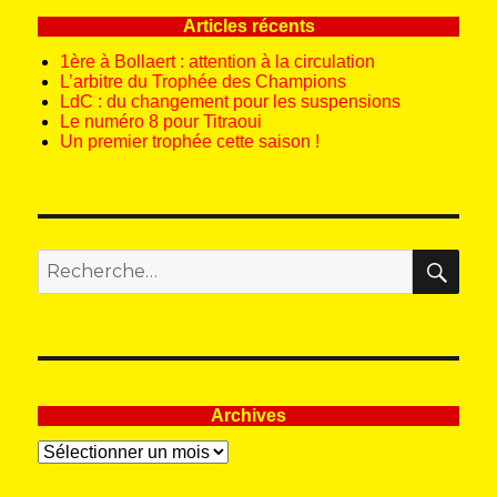
Articles récents
1ère à Bollaert : attention à la circulation
L’arbitre du Trophée des Champions
LdC : du changement pour les suspensions
Le numéro 8 pour Titraoui
Un premier trophée cette saison !
REC
Recherche
pour
:
Archives
Archives