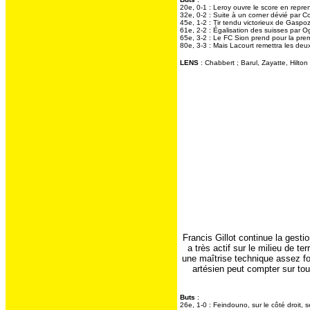
20e, 0-1 : Leroy ouvre le score en repre
32e, 0-2 : Suite à un corner dévié par C
45e, 1-2 : Tir tendu victorieux de Gaspoz
61e, 2-2 : Égalisation des suisses par Og
65e, 3-2 : Le FC Sion prend pour la prem
80e, 3-3 : Mais Lacourt remettra les deu
LENS
: Chabbert ; Barul, Zayatte, Hilton 
Francis Gillot continue la gesti
a très actif sur le milieu de 
une maîtrise technique assez for
artésien peut compter sur to
Buts
:
26e, 1-0 : Feindouno, sur le côté droit, s