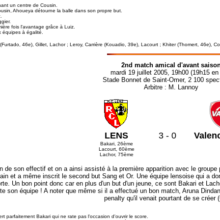
nant un centre de Cousin.
ousin, Ahoueya détourne la balle dans son propre but.
.
gier.
ière fois l'avantage grâce à Luiz.
x équipes à égalité.
(Furtado, 46e), Gillet, Lachor ; Leroy, Carrière (Kouadio, 39e), Lacourt ; Khiter (Thomert, 46e), Co
2nd match amical d'avant saiso
mardi 19 juillet 2005, 19h00 (19h15 en 
Stade Bonnet de Saint-Omer, 2 100 spec
Arbitre : M. Lannoy
LENS
3 - 0
Valen
Bakari, 26ème
Lacourt, 60ème
Lachor, 75ème
on de son effectif et on a ainsi assisté à la première apparition avec le groupe
terrain et a même inscrit le second but Sang et Or. Une équipe lensoise qui a
te. Un bon point donc car en plus d'un but d'un jeune, ce sont Bakari et Lacho
ute son équipe ! A noter que même si il a effectué un bon match, Aruna Dind
penalty qu'il venait pourtant de se créer (
ert parfaitement Bakari qui ne rate pas l'occasion d'ouvrir le score.