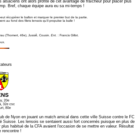
s alsaciens ont alors profité de cet avantage de fraîcheur pour placer plus
amp. Bref, chaque équipe aura eu sa mi-temps !
eut récupérer le ballon et marquer le premier but de la partie.
t au fond des filets lensois qu'il propulse la balle !
 Frau (Thomert, 46e), Jussiê, Cousin.
Ent.
: Francis Gillot.
oux.
tateurs
ENS
oy
, 20e
, 32e csc
rt, 80e
club de Nyon en jouant un match amical dans cette ville Suisse contre le FC
é Suisse. Les lensois se sentaient aussi fort concernés puisque en plus de
lus habitué de la CFA avaient l'occasion de se mettre en valeur. Résultat
 rencontre !