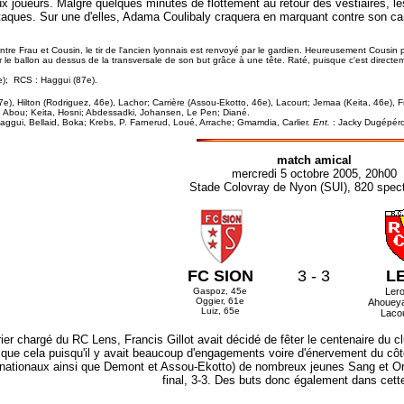
ux joueurs. Malgré quelques minutes de flottement au retour des vestiaires, le
ttaques. Sur une d'elles, Adama Coulibaly craquera en marquant contre son c
ntre Frau et Cousin, le tir de l'ancien lyonnais est renvoyé par le gardien. Heureusement Cousin p
e ballon au dessus de la transversale de son but grâce à une tête. Raté, puisque c'est directemen
e); RCS : Haggui (87e).
, 17e), Hilton (Rodriguez, 46e), Lachor; Carrière (Assou-Ekotto, 46e), Lacourt; Jemaa (Keita, 46e),
, Abou; Keita, Hosni; Abdessadki, Johansen, Le Pen; Diané.
aggui, Bellaid, Boka; Krebs, P. Farnerud, Loué, Arrache; Gmamdia, Carlier.
Ent.
: Jacky Dugépér
match amical
mercredi 5 octobre 2005, 20h00
Stade Colovray de Nyon (SUI), 820 spec
FC SION
3 - 3
L
Gaspoz, 45e
Ler
Oggier, 61e
Ahoueya
Luiz, 65e
Lacou
rier chargé du RC Lens, Francis Gillot avait décidé de fêter le centenaire du 
que cela puisqu'il y avait beaucoup d'engagements voire d'énervement du côt
rnationaux ainsi que Demont et Assou-Ekotto) de nombreux jeunes Sang et Or p
final, 3-3. Des buts donc également dans cette