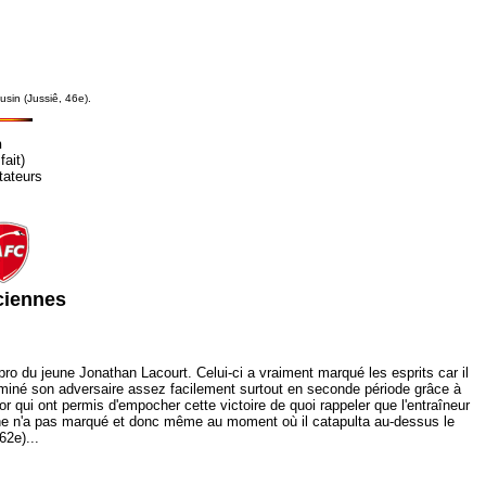
usin (Jussiê, 46e).
n
fait)
tateurs
ciennes
 pro du jeune Jonathan Lacourt. Celui-ci a vraiment marqué les esprits car il
 dominé son adversaire assez facilement surtout en seconde période grâce à
r qui ont permis d'empocher cette victoire de quoi rappeler que l'entraîneur
ane n'a pas marqué et donc même au moment où il catapulta au-dessus le
62e)...