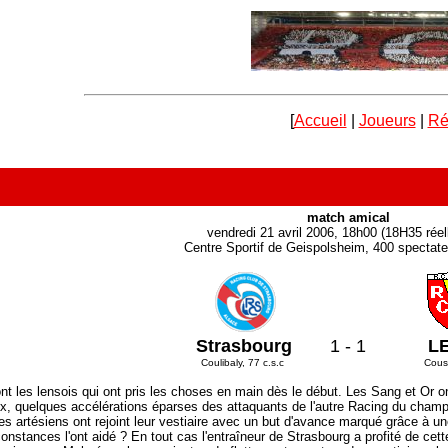
[
Accueil
|
Joueurs
|
Ré
match amical
vendredi 21 avril 2006, 18h00 (18H35 rée
Centre Sportif de Geispolsheim, 400 spectate
Strasbourg
1 - 1
L
Coulibaly, 77 c.s.c
Cous
 les lensois qui ont pris les choses en main dès le début. Les Sang et Or ont
x, quelques accélérations éparses des attaquants de l'autre Racing du champi
es artésiens ont rejoint leur vestiaire avec un but d'avance marqué grâce à u
constances l'ont aidé ? En tout cas l'entraîneur de Strasbourg a profité de c