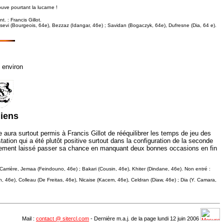
ouve pourtant la lucarne !
. : Francis Gillot.
Dossevi (Bourgeois, 64e), Bezzaz (Idangar, 46e) ; Savidan (Bogaczyk, 64e), Dufresne (Dia, 64 e).
 environ
iens
aura surtout permis à Francis Gillot de rééquilibrer les temps de jeu des
tation qui a été plutôt positive surtout dans la configuration de la seconde
tainement laissé passer sa chance en manquant deux bonnes occasions en fin
), Carrière, Jemaa (Feindouno, 46e) ; Bakari (Cousin, 46e), Khiter (Dindane, 46e). Non entré :
on, 46e), Colleau (De Freitas, 46e), Nicaise (Kacem, 46e), Celdran (Diaw, 46e) ; Dia (Y. Camara,
Mail :
contact @ sitercl.com
- Dernière m.a.j. de la page lundi 12 juin 2006