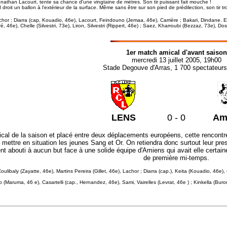
onathan Lacourt, tente sa chance d'une vingtaine de mètres. Son tir puissant fait mouche !
roit un ballon à l'extérieur de la surface. Même sans être sur son pied de prédilection, son tir tr
chor ; Diarra (cap, Kouadio, 46e), Lacourt, Feindouno (Jemaa, 46e), Carrière ; Bakari, Dindane. Ent
é, 46e), Chelle (Silvestri, 73e), Liron, Silvestri (Rippert, 46e) ; Saez, Kharroubi (Bezzaz, 73e), 
1er match amical d'avant saison
mercredi 13 juillet 2005, 19h00
Stade Degouve d'Arras, 1 700 spectateurs
LENS
0 - 0
Am
cal de la saison et placé entre deux déplacements européens, cette rencontre 
e mettre en situation les jeunes Sang et Or. On retiendra donc surtout leur pres
ent abouti à aucun but face à une solide équipe d'Amiens qui avait elle cer
de première mi-temps.
Coulibaly (Zayatte, 46e), Martins Pereira (Gillet, 46e), Lachor ; Diarra (cap.), Keita (Kouadio, 46e
to (Maruma, 46 e), Casartelli (cap., Hernandez, 46e), Sami, Vairelles (Levrat, 46e ) ; Kinkella (Bur