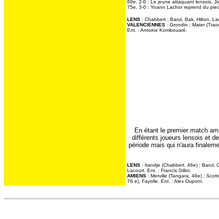
60e, 2-0 : Le jeune attaquant lensois, J
75e, 3-0 : Yoann Lachor reprend du pied d
LENS
: Chabbert ; Barul, Bak, Hilton, La
VALENCIENNES
: Grondin ; Mater (Traor
Ent. : Antoine Kombouaré.
En étant le premier match ami
différents joueurs lensois et d
période mais qui n'aura finalem
LENS
: Itandje (Chabbert, 46e) ; Barul, 
Lacourt. Ent. : Francis Gillot.
AMIENS
: Merville (Tangara, 46e) ; Scot
76 e), Fayolle. Ent. : Alex Dupont.