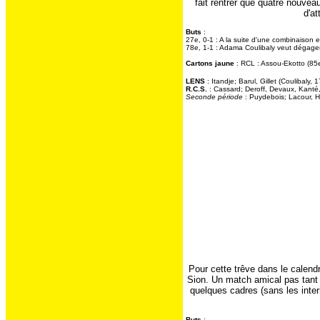
fait rentrer que quatre nouvea
d'a
Buts
:
27e, 0-1 : A la suite d'une combinaison e
78e, 1-1 : Adama Coulibaly veut dégager l
Cartons jaune
: RCL : Assou-Ekotto (85
LENS
: Itandje; Barul, Gillet (Coulibaly
R.C.S.
: Cassard; Deroff, Devaux, Kanté
Seconde période
: Puydebois; Lacour, H
Pour cette trêve dans le calend
Sion. Un match amical pas tant 
quelques cadres (sans les inte
Buts
: