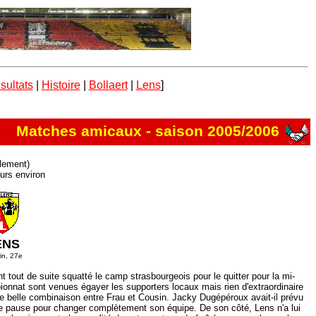
sultats
|
Histoire
|
Bollaert
|
Lens
]
Matches amicaux - saison 2005/2006
llement)
urs environ
ENS
in, 27e
 tout de suite squatté le camp strasbourgeois pour le quitter pour la mi-
onnat sont venues égayer les supporters locaux mais rien d'extraordinaire
ne belle combinaison entre Frau et Cousin. Jacky Dugépéroux avait-il prévu
ette pause pour changer complètement son équipe. De son côté, Lens n'a lui