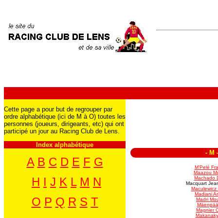
Cette page a pour but de regrouper par
ordre alphabétique (ici de M à O) toutes les
personnes (joueurs, dirigeants, etc) qui ont
participé un jour au Racing Club de Lens.
Index alphabétique
-
M
A
B
C
D
E
F
G
M'Pelé Fr
Maazou M
Machado D
H
I
J
K
L
M
N
Macquart Jea
Maculewicz
Madiani Ar
O
P
Q
R
S
T
Madri Mo
Mäenpää 
Magnier Cy
Makanaky 