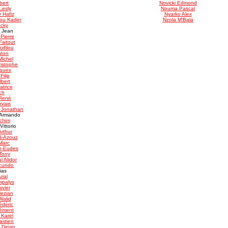
bert
Novicki Edmond
Lesly
Nouma Pascal
Hafiz
Nyarko Alex
ou Kader
Nzola M'Bala
acky
 Jean
Pierre
aitout
ifilou
nton
Michel
ristophe
cques
Filip
lbert
atrice
ch
 René
rvais
a Jonathan
a Armando
chim
Vittorio
rthur
li-Azouz
Marc
n-Eudes
 Tony
 Alidor
cundo
ias
rial
palys
avier
ezian
Walid
édéric
lément
 Karel
astien
c Dejan