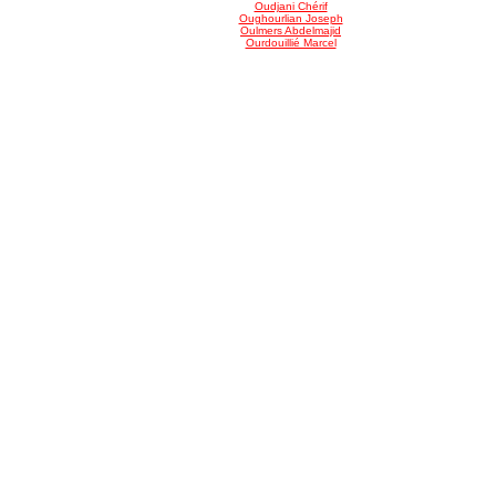
Oudjani Chérif
Oughourlian Joseph
Oulmers Abdelmajid
Ourdouillié Marcel