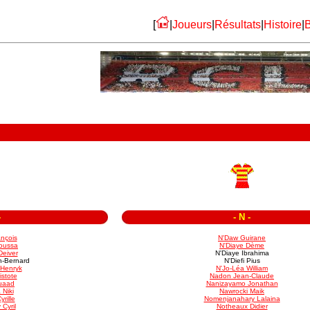
[
|
Joueurs
|
Résultats
|
Histoire
|
B
-
-
N
-
ançois
N'Daw Guirane
oussa
N'Diaye Dème
eiver
N'Diaye Ibrahima
n-Bernard
N'Diefi Pius
 Henryk
N'Jo-Léa William
istote
Nadon Jean-Claude
uaad
Nanizayamo Jonathan
Niki
Nawrocki Maik
rille
Nomenjanahary Lalaina
Cyril
Notheaux Didier