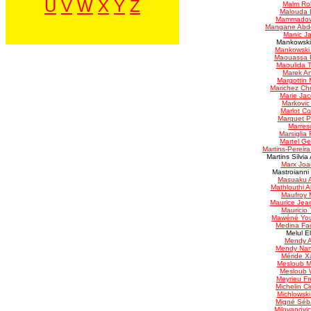
U
V
W
X
Y
Z
Malm Ro
Malouda 
Mammadov 
Mangane Abd
Manic J
Mankowski
Mankowski 
Maouassa F
Maoulida To
Marek A
Margottin 
Marichez Ch
Marie Ja
Markovic 
Marlot Co
Marquet P
Marres
Marsiglia
Martel Ge
Martins-Pereir
Martins Silvi
Marx Joa
Mastroianni 
Masuaku A
Mathlouthi A
Maufroy 
Maurice Jea
Mauricio
Mawéné Youl
Medina Fa
Melul El
Mendy A
Mendy Nam
Méride X
Mesloub M
Mesloub 
Meyrieu Fr
Michelin C
Michlowski
Migné Séb
Milovanovi