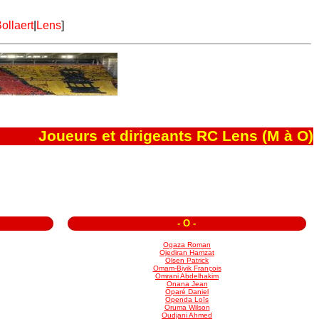
ollaert
|
Lens
]
Joueurs et dirigeants RC Lens (M à O)
-
O
-
Ogaza Roman
Ojediran Hamzat
Olsen Patrick
Omam-Biyik François
Omrani Abdelhakim
Onana Jean
Oparé Daniel
Openda Loïs
Oruma Wilson
Oudjani Ahmed