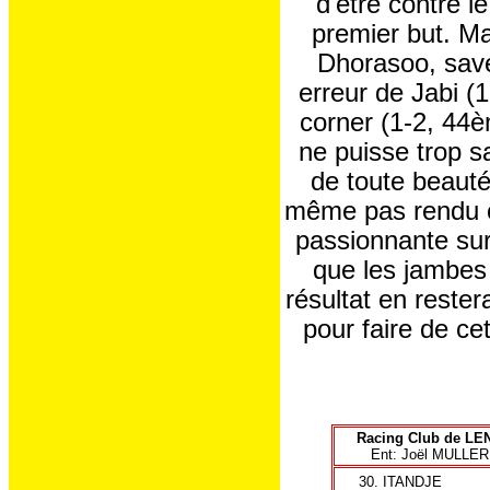
d'être contre l
premier but. Ma
Dhorasoo, save
erreur de Jabi (
corner (1-2, 44
ne puisse trop s
de toute beauté.
même pas rendu c
passionnante sur
que les jambes 
résultat en rester
pour faire de c
Racing Club de LE
Ent: Joël MULLER
30.
ITANDJE