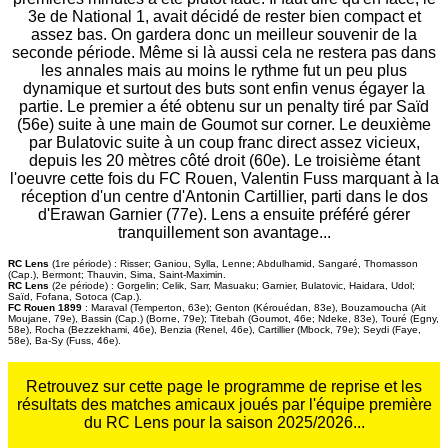
3e de National 1, avait décidé de rester bien compact et
assez bas. On gardera donc un meilleur souvenir de la
seconde période. Même si là aussi cela ne restera pas dans
les annales mais au moins le rythme fut un peu plus
dynamique et surtout des buts sont enfin venus égayer la
partie. Le premier a été obtenu sur un penalty tiré par Saïd
(56e) suite à une main de Goumot sur corner. Le deuxième
par Bulatovic suite à un coup franc direct assez vicieux,
depuis les 20 mètres côté droit (60e). Le troisième étant
l'oeuvre cette fois du FC Rouen, Valentin Fuss marquant à la
réception d'un centre d'Antonin Cartillier, parti dans le dos
d'Erawan Garnier (77e). Lens a ensuite préféré gérer
tranquillement son avantage...
RC Lens
(1re période) : Risser; Ganiou, Sylla, Lenne; Abdulhamid, Sangaré, Thomasson
(Cap.), Bermont; Thauvin, Sima, Saint-Maximin.
RC Lens
(2e période) : Gorgelin; Celik, Sarr, Masuaku; Garnier, Bulatovic, Haidara, Udol;
Saïd, Fofana, Sotoca (Cap.).
FC Rouen 1899
: Maraval (Temperton, 63e); Genton (Kérouédan, 83e), Bouzamoucha (Ait
Moujane, 79e), Bassin (Cap.) (Borne, 79e); Titebah (Goumot, 46e; Ndeke, 83e), Touré (Egny,
58e), Rocha (Bezzekhami, 46e), Benzia (Renel, 46e), Cartillier (Mbock, 79e); Seydi (Faye,
58e), Ba-Sy (Fuss, 46e).
Retrouvez sur cette page le programme de reprise et les
résultats des matches amicaux joués par l'équipe première
du RC Lens pour la saison 2025/2026...