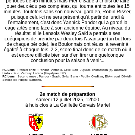
périodes de 45 minutes mais Pierre Sage a choisi de faire
jouer deux équipes complètes, qui tournaient toutes les 15
minutes. Toutefois sans son nouveau gardien, Robin Risser,
puisque celui-ci ne sera présent qu'à partir de lundi à
l'entraînement, c'est donc Yannick Pandor qui a gardé la
cage artésienne face à son ancienne équipe. Au niveau du
résultat, si le Lensois Wesley Saïd a permis à ses
coéquipiers de prendre par deux fois l'avantage (un but lors
de chaque période), les Boulonnais ont réussi à revenir à
égalité à chaque fois. 2-2, score final donc de ce match où il
est encore difficile bien sûr d'en tirer une quelconque
conclusion pour la saison à venir...
RC Lens
: Premier onze : Pandor - Antonio, Celik, Sarr - Aguilar, Thomasson (c), Bulatovic,
Diallo - Saïd, Zaroury, Fofana (Koyalipou, 30').
RC Lens
: Second onze : Pandor - Gradit, Sylla, Bane - Pouilly, Ojediran, El Aynaoui, Diliwidi -
Sotoca (c), Fulgini, Satriano.
2e match de préparation
samedi 12 juillet 2025, 12h00
à huis clos à La Gaillette Gervais Martel