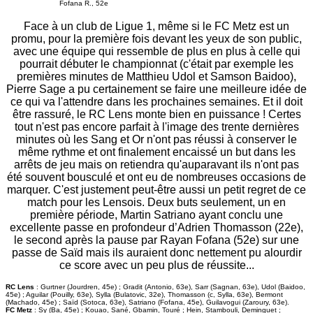
Fofana R., 52e
Face à un club de Ligue 1, même si le FC Metz est un
promu, pour la première fois devant les yeux de son public,
avec une équipe qui ressemble de plus en plus à celle qui
pourrait débuter le championnat (c'était par exemple les
premières minutes de Matthieu Udol et Samson Baidoo),
Pierre Sage a pu certainement se faire une meilleure idée de
ce qui va l'attendre dans les prochaines semaines. Et il doit
être rassuré, le RC Lens monte bien en puissance ! Certes
tout n'est pas encore parfait à l'image des trente dernières
minutes où les Sang et Or n'ont pas réussi à conserver le
même rythme et ont finalement encaissé un but dans les
arrêts de jeu mais on retiendra qu'auparavant ils n'ont pas
été souvent bousculé et ont eu de nombreuses occasions de
marquer. C'est justement peut-être aussi un petit regret de ce
match pour les Lensois. Deux buts seulement, un en
première période, Martin Satriano ayant conclu une
excellente passe en profondeur d’Adrien Thomasson (22e),
le second après la pause par Rayan Fofana (52e) sur une
passe de Saïd mais ils auraient donc nettement pu alourdir
ce score avec un peu plus de réussite...
RC Lens
: Gurtner (Jourdren, 45e) ; Gradit (Antonio, 63e), Sarr (Sagnan, 63e), Udol (Baidoo,
45e) ; Aguilar (Pouilly, 63e), Sylla (Bulatovic, 32e), Thomasson (c, Sylla, 63e), Bermont
(Machado, 45e) ; Saïd (Sotoca, 63e), Satriano (Fofana, 45e), Guilavogui (Zaroury, 63e).
FC Metz
: Sy (Ba, 45e) ; Kouao, Sané, Gbamin, Touré ; Hein, Stambouli, Deminguet ;