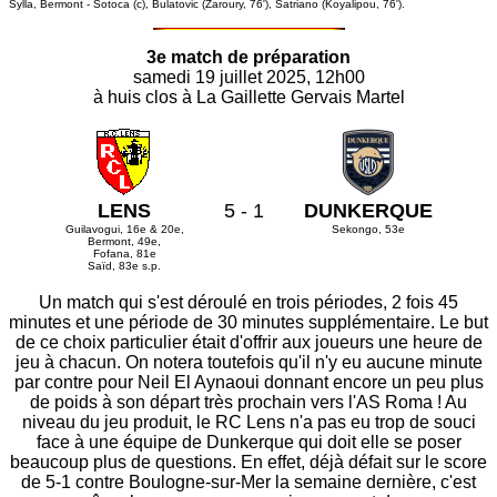
Sylla, Bermont - Sotoca (c), Bulatovic (Zaroury, 76'), Satriano (Koyalipou, 76').
3e match de préparation
samedi 19 juillet 2025, 12h00
à huis clos à La Gaillette Gervais Martel
LENS
5 - 1
DUNKERQUE
Guilavogui, 16e & 20e,
Sekongo, 53e
Bermont, 49e,
Fofana, 81e
Saïd, 83e s.p.
Un match qui s'est déroulé en trois périodes, 2 fois 45
minutes et une période de 30 minutes supplémentaire. Le but
de ce choix particulier était d'offrir aux joueurs une heure de
jeu à chacun. On notera toutefois qu'il n'y eu aucune minute
par contre pour Neil El Aynaoui donnant encore un peu plus
de poids à son départ très prochain vers l'AS Roma ! Au
niveau du jeu produit, le RC Lens n'a pas eu trop de souci
face à une équipe de Dunkerque qui doit elle se poser
beaucoup plus de questions. En effet, déjà défait sur le score
de 5-1 contre Boulogne-sur-Mer la semaine dernière, c'est