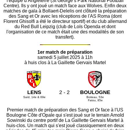
l'équipe d’Angleterre (St George’s Park National Football
Centre). Ils y ont joué un match face aux Wolves. Enfin deux
matches de gala à Bollaert-Delelis ont clôturé la préparation
des Sang et Or avec les réceptions de l'AS Roma (dont
Florent Ghisolfi a été le directeur sportif) et du club allemand
du Red Bull Leipzig (club de Loïs Openda et dont
l'organisation de ce match était une des modalités de son
transfert).
1er match de préparation
samedi 5 juillet 2025 à 11h
à huis clos à La Gaillette Gervais Martel
LENS
2 - 2
BOULOGNE
Saïd, 14e & 69e
Boiteau, 53e
Fatou, 85e
Premier match de préparation des Sang et Or face à l'US
Boulogne Côte d'Opale qui s'est joué sur le terrain Arnold
Sowinski du centre portif de La Gaillette Gervais Martel à
huis-clos. Un match qui s'est joué classiquement en deux