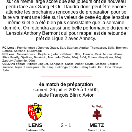
sur ce même large score que ses joueurs ont de nouveau
perdu face aux Sang et Or. Il faudra donc peut-être encore
attendre les prochaines rencontres de préparation pour se
faire vraiment une idée sur la valeur de cette équipe lensoise
même si elle a été bien plus consistante que la semaine
dernière. On retiendra aussi une belle performance du jeune
Lensois Anthony Bermont qui pour rappel est de retour de
prêt de Ligue 2 avec Annecy.
RC Lens
: Premier onze : Gurtner; Gradit, Sarr, Sagnan; Aguilar, Thomasson, Sylla, Bermont;
Sotoca, Satriano, Guilavogui.
RC Lens :
Second onze : Delplace (Lefranc-Yeboah, 90e); Ganiou, Celik, Antonio (Bané,
90e); Pouilly, Ojediran, Bulatovic, Machado (Diallo, 90e); Saïd, Fofana (Koyalipou, 90e),
Zaroury (Agbonifo, 90e).
USLD
:Au départ : Niflore; Linguet, Sangante, Sasso, Abner; Skytta, Massok, Bardeli;
Yassine, Tejan, Essimi puis Etile, Diop, Sekongo Kondo, Bebay Sake, Pitu, Dzki, Ndiaye,
Sylla.
4e match de préparation
samedi 26 juillet 2025 à 17h00,
stade François Blin d'Avion
LENS
2 - 1
METZ
Satriano, 22e
Sané I., 93e