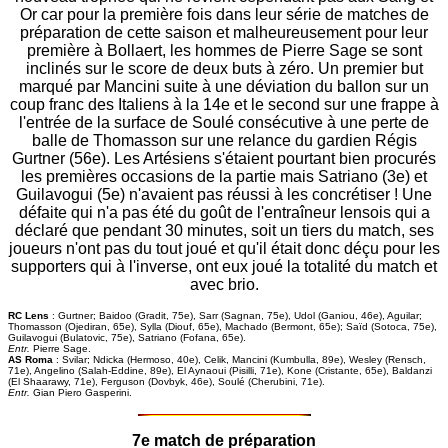
Or car pour la première fois dans leur série de matches de
préparation de cette saison et malheureusement pour leur
première à Bollaert, les hommes de Pierre Sage se sont
inclinés sur le score de deux buts à zéro. Un premier but
marqué par Mancini suite à une déviation du ballon sur un
coup franc des Italiens à la 14e et le second sur une frappe à
l'entrée de la surface de Soulé consécutive à une perte de
balle de Thomasson sur une relance du gardien Régis
Gurtner (56e). Les Artésiens s'étaient pourtant bien procurés
les premières occasions de la partie mais Satriano (3e) et
Guilavogui (5e) n'avaient pas réussi à les concrétiser ! Une
défaite qui n'a pas été du goût de l'entraîneur lensois qui a
déclaré que pendant 30 minutes, soit un tiers du match, ses
joueurs n'ont pas du tout joué et qu'il était donc déçu pour les
supporters qui à l'inverse, ont eux joué la totalité du match et
avec brio.
RC Lens
: Gurtner; Baidoo (Gradit, 75e), Sarr (Sagnan, 75e), Udol (Ganiou, 46e), Aguilar;
Thomasson (Ojediran, 65e), Sylla (Diouf, 65e), Machado (Bermont, 65e); Saïd (Sotoca, 75e),
Guilavogui (Bulatovic, 75e), Satriano (Fofana, 65e).
Entr.
Pierre Sage.
AS Roma
: Svilar; Ndicka (Hermoso, 40e), Celik, Mancini (Kumbulla, 89e), Wesley (Rensch,
71e), Angelino (Salah-Eddine, 89e), El Aynaoui (Pisilli, 71e), Kone (Cristante, 65e), Baldanzi
(El Shaarawy, 71e), Ferguson (Dovbyk, 46e), Soulé (Cherubini, 71e).
Entr.
Gian Piero Gasperini.
7e match de préparation