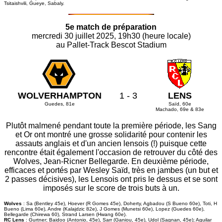
Tsitaishvili, Gueye, Sabaly.
5e match de préparation
mercredi 30 juillet 2025, 19h30 (heure locale)
au Pallet-Track Bescot Stadium
WOLVERHAMPTON
1 - 3
LENS
Guedes, 81e
Saïd, 60e
Machado, 69e & 83e
Plutôt malmené pendant toute la première période, les Sang
et Or ont montré une grosse solidarité pour contenir les
assauts anglais et d'un ancien lensois (!) puisque cette
rencontre était également l'occasion de retrouver du côté des
Wolves, Jean-Ricner Bellegarde. En deuxième période,
efficaces et portés par Wesley Saïd, très en jambes (un but et
2 passes décisives), les Lensois ont pris le dessus et se sont
imposés sur le score de trois buts à un.
Wolves
: Sa (Bentley 45e), Hoever (R Gomes 45e), Doherty, Agbadou (S Bueno 60e), Toti, H
Bueno (Lima 60e), Andre (Kalajdzic 82e), J Gomes (Munetsi 60e), Lopez (Guedes 60e),
Bellegarde (Chirewa 60), Strand Larsen (Hwang 60e).
RC Lens
: Gurtner; Baidoo (Antonio, 45e), Sarr (Ganiou, 45e), Udol (Sagnan, 45e); Aguilar