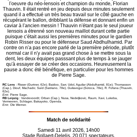
l'oeuvre du néo-lensois et champion du monde, Florian
Thauvin. Il était rentré en jeu depuis deux minutes seulement
quand il a effectué un très beau travail sur le côté gauche en
récupérant le ballon, dribblant la défense et donnant enfin un
caviar à l'ancien messin ! Thauvin n'étant pas le seul joueur
lensois a étrenné son nouveau maillot durant cette partie
puisque c'était aussi les premières minutes pour le gardien
Robin Risser ou pour le défenseur Saud Abdhulhamid. Par
contre on n'a pas encore parlé de la première période, plutôt
normal car il n'y avait pas grand chose à se mettre sous la
dent, les deux équipes passsant plus de temps à se jauger
qu'à essayer de se créer des occasions. Heureusement la
pause a donc été bénéfique, en particulier pour les hommes
de Pierre Sage.
RC Lens
: Risser (Gurtner, 62e); Baidoo, Sarr, Udol, Aguilar (Abdulhamid, 81e); Thomasson
(Cap.), Diouf, Machado; Saïd (Satriano, 78e), Guilavogui (Sotoca, 78e), R. Fofana (Thauvin,
62e).
Entr.
Pierre Sage.
RB Leipzig
: Vandevoordt; Orban (Cap.), Nusa, Nedeljkovic, Raum, Xavi, Lukeba,
Vermeeren, Schlager, Bakayoko, Openda.
Entr.
Ole Werner.
Match de solidarité
Samedi 11 avril 2026, 14h00
Stade Bollaert-Delelis, 20 071 spectateurs.