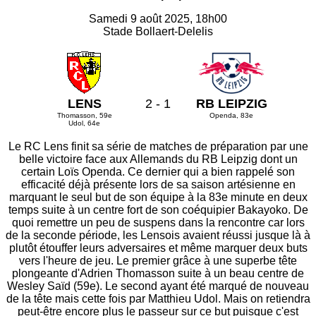
Samedi 9 août 2025, 18h00
Stade Bollaert-Delelis
LENS
2 - 1
RB LEIPZIG
Thomasson, 59e
Openda, 83e
Udol, 64e
Le RC Lens finit sa série de matches de préparation par une
belle victoire face aux Allemands du RB Leipzig dont un
certain Loïs Openda. Ce dernier qui a bien rappelé son
efficacité déjà présente lors de sa saison artésienne en
marquant le seul but de son équipe à la 83e minute en deux
temps suite à un centre fort de son coéquipier Bakayoko. De
quoi remettre un peu de suspens dans la rencontre car lors
de la seconde période, les Lensois avaient réussi jusque là à
plutôt étouffer leurs adversaires et même marquer deux buts
vers l'heure de jeu. Le premier grâce à une superbe tête
plongeante d'Adrien Thomasson suite à un beau centre de
Wesley Saïd (59e). Le second ayant été marqué de nouveau
de la tête mais cette fois par Matthieu Udol. Mais on retiendra
peut-être encore plus le passeur sur ce but puisque c'est