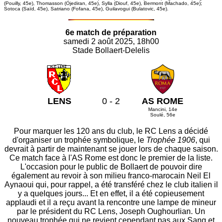
(Pouilly, 45e), Thomasson (Ojediran, 45e), Sylla (Diouf, 45e), Bermont (Machado, 45e);
Sotoca (Saïd, 45e), Satriano (Fofana, 45e), Guilavogui (Bulatovic, 45e).
6e match de préparation
samedi 2 août 2025, 18h00
Stade Bollaert-Delelis
LENS
0 - 2
AS ROME
Mancini, 14e
Soulé, 56e
Pour marquer les 120 ans du club, le RC Lens a décidé
d'organiser un trophée symbolique, le
Trophée 1906
, qui
devrait à partir de maintenant se jouer lors de chaque saison.
Ce match face à l'AS Rome est donc le premier de la liste.
L'occasion pour le public de Bollaert de pouvoir dire
également au revoir à son milieu franco-marocain Neil El
Aynaoui qui, pour rappel, a été transféré chez le club italien il
y a quelques jours... Et en effet, il a été copieusement
applaudi et il a reçu avant la rencontre une lampe de mineur
par le président du RC Lens, Joseph Oughourlian. Un
nouveau trophée qui ne revient cependant pas aux Sang et