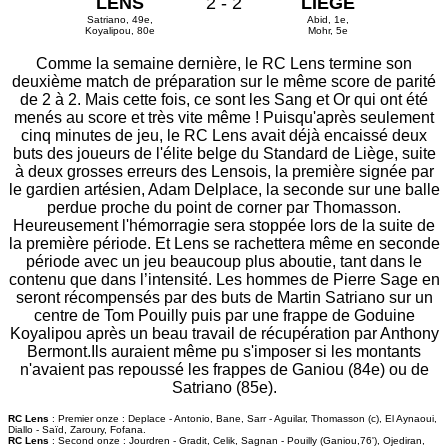
LENS
2 - 2
LIEGE
Satriano, 49e,
Abid, 1e,
Koyalipou, 80e
Mohr, 5e
Comme la semaine dernière, le RC Lens termine son
deuxième match de préparation sur le même score de parité
de 2 à 2. Mais cette fois, ce sont les Sang et Or qui ont été
menés au score et très vite même ! Puisqu'après seulement
cinq minutes de jeu, le RC Lens avait déjà encaissé deux
buts des joueurs de l'élite belge du Standard de Liège, suite
à deux grosses erreurs des Lensois, la première signée par
le gardien artésien, Adam Delplace, la seconde sur une balle
perdue proche du point de corner par Thomasson.
Heureusement l'hémorragie sera stoppée lors de la suite de
la première période. Et Lens se rachettera même en seconde
période avec un jeu beaucoup plus aboutie, tant dans le
contenu que dans l’intensité. Les hommes de Pierre Sage en
seront récompensés par des buts de Martin Satriano sur un
centre de Tom Pouilly puis par une frappe de Goduine
Koyalipou après un beau travail de récupération par Anthony
Bermont.Ils auraient même pu s'imposer si les montants
n'avaient pas repoussé les frappes de Ganiou (84e) ou de
Satriano (85e).
RC Lens
: Premier onze : Deplace - Antonio, Bane, Sarr - Aguilar, Thomasson (c), El Aynaoui,
Diallo - Saïd, Zaroury, Fofana.
RC Lens
: Second onze : Jourdren - Gradit, Celik, Sagnan - Pouilly (Ganiou,76'), Ojediran,