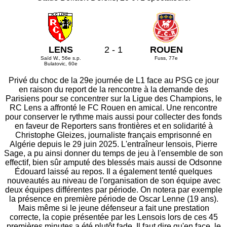
LENS
2 - 1
ROUEN
Saïd W., 56e s.p.
Fuss, 77e
Bulatovic, 60e
Privé du choc de la 29e journée de L1 face au PSG ce jour
en raison du report de la rencontre à la demande des
Parisiens pour se concentrer sur la Ligue des Champions, le
RC Lens a affronté le FC Rouen en amical. Une rencontre
pour conserver le rythme mais aussi pour collecter des fonds
en faveur de Reporters sans frontières et en solidarité à
Christophe Gleizes, journaliste français emprisonné en
Algérie depuis le 29 juin 2025. L'entraîneur lensois, Pierre
Sage, a pu ainsi donner du temps de jeu à l'ensemble de son
effectif, bien sûr amputé des blessés mais aussi de Odsonne
Édouard laissé au repos. Il a également tenté quelques
nouveautés au niveau de l'organisation de son équipe avec
deux équipes différentes par période. On notera par exemple
la présence en première période de Oscar Lenne (19 ans).
Mais même si le jeune défenseur a fait une prestation
correcte, la copie présentée par les Lensois lors de ces 45
premières minutes a été plutôt fade. Il faut dire qu'en face, le