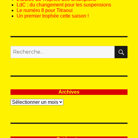
LdC : du changement pour les suspensions
Le numéro 8 pour Titraoui
Un premier trophée cette saison !
REC
Recherche
pour
:
Archives
Archives