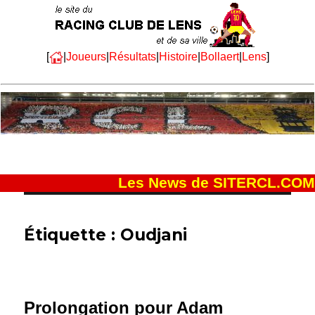
[
|
Joueurs
|
Résultats
|
Histoire
|
Bollaert
|
Lens
]
Les News de SITERCL.COM
Étiquette :
Oudjani
Prolongation pour Adam