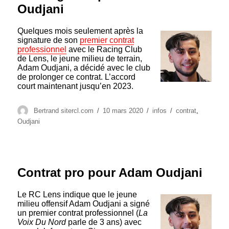
Oudjani
Quelques mois seulement après la
signature de son
premier contrat
professionnel
avec le Racing Club
de Lens, le jeune milieu de terrain,
Adam Oudjani, a décidé avec le club
de prolonger ce contrat. L’accord
court maintenant jusqu’en 2023.
Auteur
Publié
Catégories
Étiquettes
Bertrand sitercl.com
10 mars 2020
infos
contrat
,
le
Oudjani
Contrat pro pour Adam Oudjani
Le RC Lens indique que le jeune
milieu offensif Adam Oudjani a signé
un premier contrat professionnel (
La
Voix Du Nord
parle de 3 ans) avec