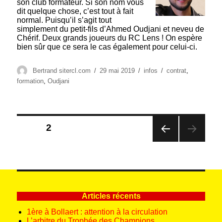
son club formateur. Si son nom vous
dit quelque chose, c’est tout à fait
normal. Puisqu’il s’agit tout
simplement du petit-fils d’Ahmed Oudjani et neveu de
Chérif. Deux grands joueurs du RC Lens ! On espère
bien sûr que ce sera le cas également pour celui-ci.
Auteur
Publié
Catégories
Étiquettes
Bertrand sitercl.com
29 mai 2019
infos
contrat
,
le
formation
,
Oudjani
Pagination
PAGE
2
des
PAG
publications
E
PRÉ
CÉD
ENT
E
Articles récents
1ère à Bollaert : attention à la circulation
L’arbitre du Trophée des Champions