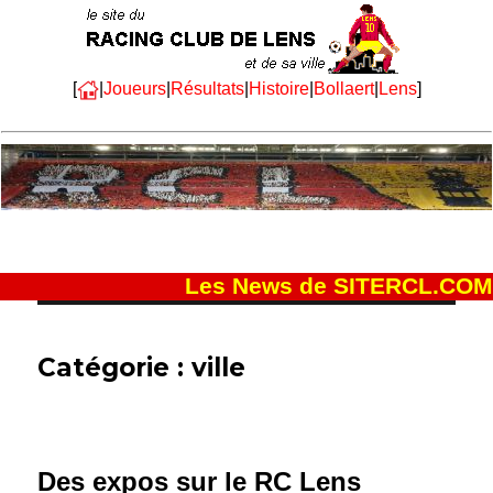
[
|
Joueurs
|
Résultats
|
Histoire
|
Bollaert
|
Lens
]
Les News de SITERCL.COM
Catégorie :
ville
Des expos sur le RC Lens