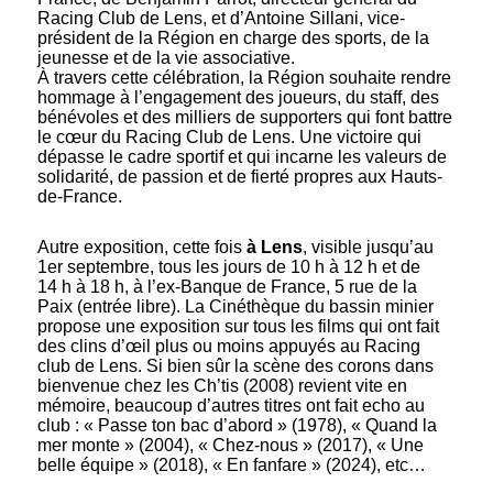
Racing Club de Lens, et d’Antoine Sillani, vice-
président de la Région en charge des sports, de la
jeunesse et de la vie associative.
À travers cette célébration, la Région souhaite rendre
hommage à l’engagement des joueurs, du staff, des
bénévoles et des milliers de supporters qui font battre
le cœur du Racing Club de Lens. Une victoire qui
dépasse le cadre sportif et qui incarne les valeurs de
solidarité, de passion et de fierté propres aux Hauts-
de-France.
Autre exposition, cette fois
à Lens
, visible jusqu’au
1er septembre, tous les jours de 10 h à 12 h et de
14 h à 18 h, à l’ex-Banque de France, 5 rue de la
Paix (entrée libre). La Cinéthèque du bassin minier
propose une exposition sur tous les films qui ont fait
des clins d’œil plus ou moins appuyés au Racing
club de Lens. Si bien sûr la scène des corons dans
bienvenue chez les Ch’tis (2008) revient vite en
mémoire, beaucoup d’autres titres ont fait echo au
club : « Passe ton bac d’abord » (1978), « Quand la
mer monte » (2004), « Chez-nous » (2017), « Une
belle équipe » (2018), « En fanfare » (2024), etc…