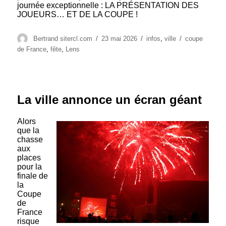
journée exceptionnelle : LA PRÉSENTATION DES
JOUEURS… ET DE LA COUPE !
Auteur
Publié
Catégories
Étiquettes
Bertrand sitercl.com
23 mai 2026
infos
,
ville
coupe
le
de France
,
fête
,
Lens
La ville annonce un écran géant
Alors
que la
chasse
aux
places
pour la
finale de
la
Coupe
de
France
risque