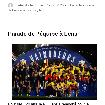
Auteur
Publié
Catégories
Étiquettes
Bertrand sitercl.com
17 juin 2026
infos
,
ville
coupe
le
de France
,
exposition
,
film
Parade de l’équipe à Lens
Pour ses 120 ans, le RC Lens a remporté pour la