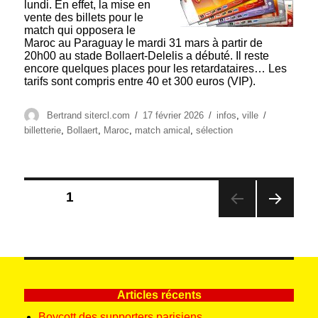
lundi. En effet, la mise en
vente des billets pour le
match qui opposera le
Maroc au Paraguay le mardi 31 mars à partir de
20h00 au stade Bollaert-Delelis a débuté. Il reste
encore quelques places pour les retardataires… Les
tarifs sont compris entre 40 et 300 euros (VIP).
Auteur
Publié
Catégories
Étiquettes
Bertrand sitercl.com
17 février 2026
infos
,
ville
le
billetterie
,
Bollaert
,
Maroc
,
match amical
,
sélection
Pagination
PAGE
1
des
PAG
publications
E
SUIV
ANT
E
Articles récents
Boycott des supporters parisiens