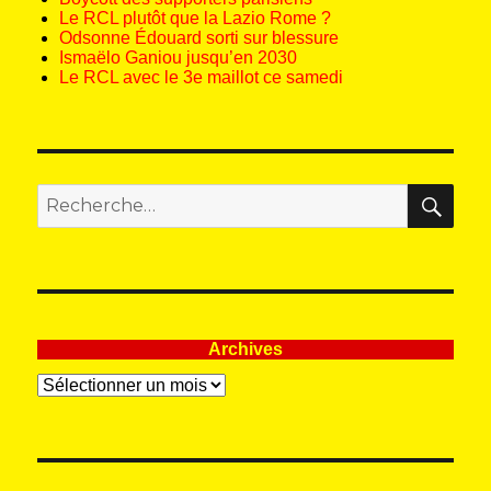
Le RCL plutôt que la Lazio Rome ?
Odsonne Édouard sorti sur blessure
Ismaëlo Ganiou jusqu’en 2030
Le RCL avec le 3e maillot ce samedi
REC
Recherche
pour
:
Archives
Archives