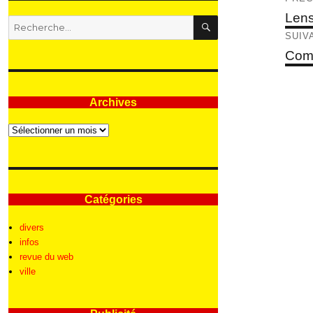
de
Articl
Lens
RECHERCHE
Recherche
précé
l’ar
SUIV
pour
:
Articl
Com
suivan
Archives
Archives
Catégories
divers
infos
revue du web
ville