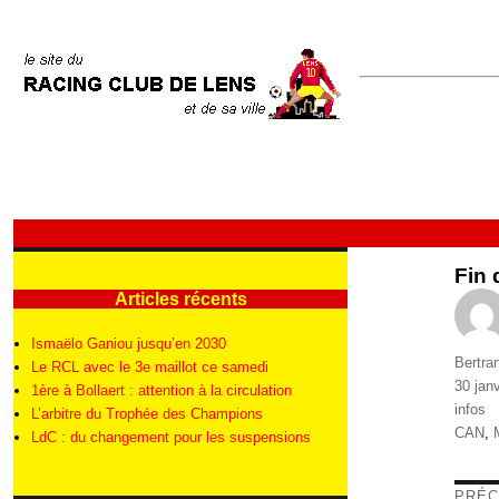
Fin
Articles récents
Ismaëlo Ganiou jusqu’en 2030
Auteur
Bertra
Le RCL avec le 3e maillot ce samedi
Publié
30 jan
1ère à Bollaert : attention à la circulation
le
Catégo
infos
L’arbitre du Trophée des Champions
Étique
CAN
,
LdC : du changement pour les suspensions
Nav
PRÉC