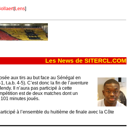
ollaert
|
Lens
]
Les News de SITERCL.COM
posée aux tirs au but face au Sénégal en
, t.a.b. 4-5). C’est donc la fin de l’aventure
dy. Il n’aura pas participé à cette
ompétition est de deux matches dont un
e 101 minutes joués.
participé à l’ensemble du huitième de finale avec la Côte