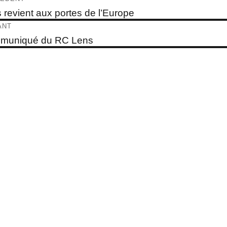
e
 revient aux portes de l’Europe
dent :
ticle
ANT
e
muniqué du RC Lens
t :