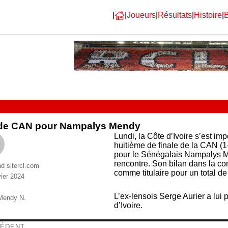
[
|
Joueurs
|
Résultats
|
Histoire
|
B
 de CAN pour Nampalys Mendy
Lundi, la Côte d’Ivoire s’est im
huitième de finale de la CAN (1-1
pour le Sénégalais Nampalys Men
rencontre. Son bilan dans la c
nd sitercl.com
comme titulaire pour un total d
vier 2024
ries
L’ex-lensois Serge Aurier a lui 
ttes
Mendy N.
d’Ivoire.
igation
ÉDENT