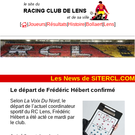
[
|
Joueurs
|
Résultats
|
Histoire
|
Bollaert
|
Lens
]
Les News de SITERCL.COM
Le départ de Frédéric Hébert confirmé
Selon
La Voix Du Nord
, le
départ de l’actuel coordinateur
sportif du RC Lens, Frédéric
Hébert a été acté ce mardi par
le club.