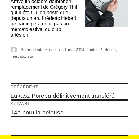
Arrivé fin octobre dernier en
remplacement de Grégory Thil,
qui n’était lui en poste que
depuis un an, Frédéric Hébert
ne participera donc pas au
mercato estival du club
artésien.
Auteur
Publié
Catégories
Étiquettes
Bertrand sitercl.com
21 mai 2024
infos
Hébert
,
le
mercato
,
staff
Navigation
PRÉCÉDENT
de
Article
Lukasz Poreba définitivement transféré
précédent :
l’article
SUIVANT
Article
14e pour la pelouse…
suivant :