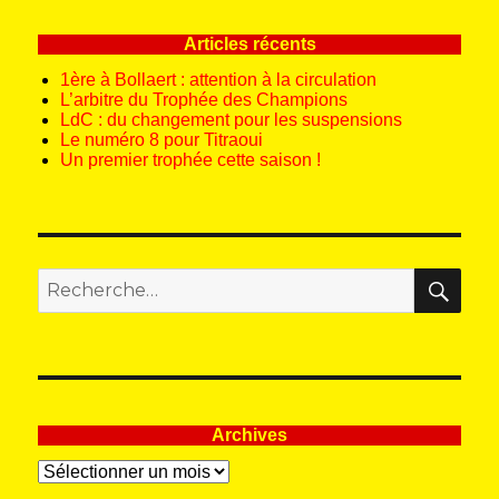
Articles récents
1ère à Bollaert : attention à la circulation
L’arbitre du Trophée des Champions
LdC : du changement pour les suspensions
Le numéro 8 pour Titraoui
Un premier trophée cette saison !
REC
Recherche
pour
:
Archives
Archives