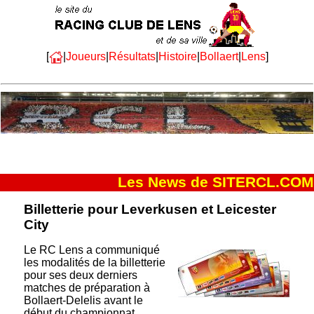
[
|
Joueurs
|
Résultats
|
Histoire
|
Bollaert
|
Lens
]
Les News de SITERCL.COM
Billetterie pour Leverkusen et Leicester
City
Le RC Lens a communiqué
les modalités de la billetterie
pour ses deux derniers
matches de préparation à
Bollaert-Delelis avant le
début du championnat…