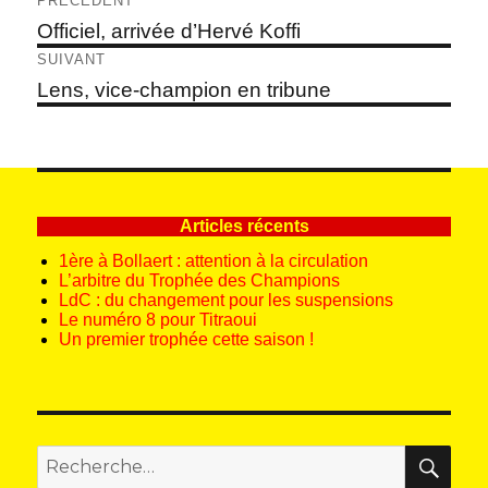
Navigation
PRÉCÉDENT
de
Article
Officiel, arrivée d’Hervé Koffi
précédent :
l’article
SUIVANT
Article
Lens, vice-champion en tribune
suivant :
Articles récents
1ère à Bollaert : attention à la circulation
L’arbitre du Trophée des Champions
LdC : du changement pour les suspensions
Le numéro 8 pour Titraoui
Un premier trophée cette saison !
REC
Recherche
pour