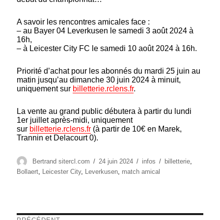
A savoir les rencontres amicales face :
– au Bayer 04 Leverkusen le samedi 3 août 2024 à
16h,
– à Leicester City FC le samedi 10 août 2024 à 16h.
Priorité d’achat pour les abonnés du mardi 25 juin au
matin jusqu’au dimanche 30 juin 2024 à minuit,
uniquement sur
billetterie.rclens.fr
.
La vente au grand public débutera à partir du lundi
1er juillet après-midi, uniquement
sur
billetterie.rclens.fr
(à partir de 10€ en Marek,
Trannin et Delacourt 0).
Auteur
Publié
Catégories
Étiquettes
Bertrand sitercl.com
24 juin 2024
infos
billetterie
,
le
Bollaert
,
Leicester City
,
Leverkusen
,
match amical