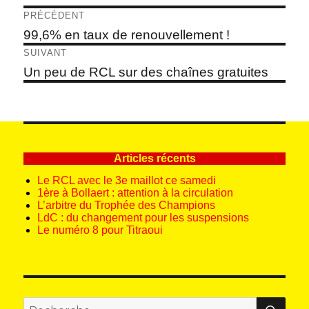
Navigation
PRÉCÉDENT
de
Article
99,6% en taux de renouvellement !
précédent :
l’article
SUIVANT
Article
Un peu de RCL sur des chaînes gratuites
suivant :
Articles récents
Le RCL avec le 3e maillot ce samedi
1ère à Bollaert : attention à la circulation
L’arbitre du Trophée des Champions
LdC : du changement pour les suspensions
Le numéro 8 pour Titraoui
REC
Recherche