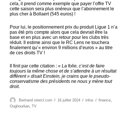
cela, il prend comme exemple que payer l’offre TV
cette saison sera plus onéreux que l’abonnement le
plus cher à Bollaert (545 euros) !
Pour lui, le positionnement prix du produit Ligue 1 n’a
pas été pris compte alors que cela devrait être la
base et en plus avec un retour pour les clubs très
réduit. Il estime ainsi que le RC Lens ne touchera
finalement qu’« environ 9 millions d’euros » au titre
de ces droits TV !
Il finit par cette citation :
« La folie, c’est de faire
toujours la même chose et de s’attendre à un résultat
différent » disait Einstein, je crains que le pseudo-
conservatisme des présidents ne nous y mène tout
droit
.
Auteur
Publié
Catégories
Étiquettes
Bertrand sitercl.com
16 juillet 2024
infos
finance
,
le
Oughourlian
,
TV