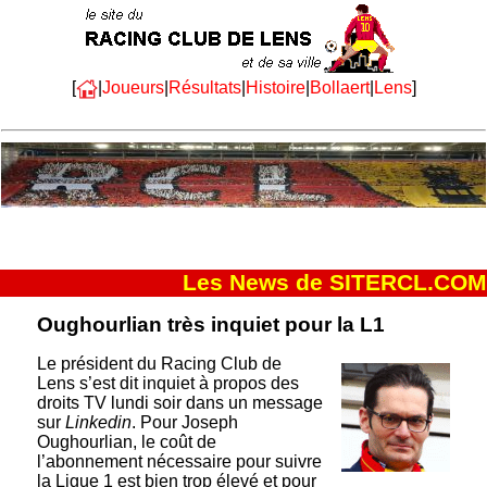
[
|
Joueurs
|
Résultats
|
Histoire
|
Bollaert
|
Lens
]
Les News de SITERCL.COM
Oughourlian très inquiet pour la L1
Le président du Racing Club de
Lens s’est dit inquiet à propos des
droits TV lundi soir dans un message
sur
Linkedin
. Pour Joseph
Oughourlian, le coût de
l’abonnement nécessaire pour suivre
la Ligue 1 est bien trop élevé et pour