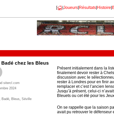
[
|
Joueurs
|
Résultats
|
Histoire
|
B
 Badé chez les Bleus
Présent initialement dans la l
finalement devoir rester à Chel
discussion avec le sélectionneu
rester à Londres pour en finir a
nd sitercl.com
remplacer et c’est l’ancien lens
embre 2024
Jusqu’à présent, celui-ci n’avai
ries
Bleuets ou cet été pour les Je
ttes
,
Badé
,
Bleus
,
Séville
On se rappelle que la saison pa
avait pu retrouver le défenseur