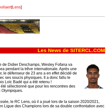
ollaert
|
Lens
]
Les News de SITERCL.COM
iste de Didier Deschamps, Wesley Fofana va
sea pendant la trêve internationale. Après une
r, le défenseur de 23 ans a en effet décidé de
vec ses soucis physiques. Il a donc fallu le
ois Loïc Badé qui a été retenu !
t été sélectionné que pour les rencontres des
ux Olympiques.
ssée, le RC Lens, où il a joué lors de la saison 2020/2021,
 en Ligue des Champions lors de sa double confrontation avec