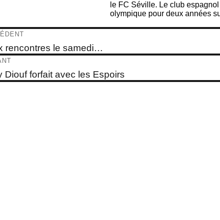
le FC Séville. Le club espagnol
olympique pour deux années sup
igation
ÉDENT
e
 rencontres le samedi…
dent :
ticle
ANT
e
 Diouf forfait avec les Espoirs
t :