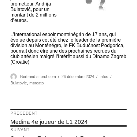
prometteur, Andrija
Bulatović, pour un
montant de 2 millions
d’euros.
L’international espoir monténégrin de 17 ans, qui
évolue depuis cet été chez le leader de la première
division au Monténégro, le FK Budućnost Podgorica,
pourrait donc être une des prochaines recrues du
club artésien malgré l’intérêt aussi du Dinamo Zagreb
(Croatie).
Auteur
Publié
Catégories
Étiquettes
Bertrand sitercl.com
26 décembre 2024
infos
le
Bulatovic
,
mercato
Navigation
PRÉCÉDENT
de
Article
Medina 4e joueur de L1 2024
précédent :
l’article
SUIVANT