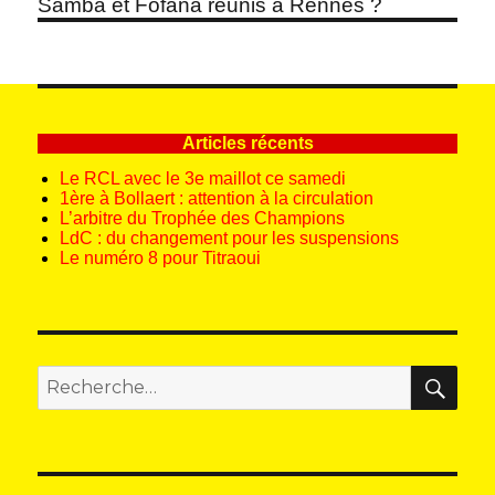
Article
Samba et Fofana réunis à Rennes ?
suivant :
Articles récents
Le RCL avec le 3e maillot ce samedi
1ère à Bollaert : attention à la circulation
L’arbitre du Trophée des Champions
LdC : du changement pour les suspensions
Le numéro 8 pour Titraoui
REC
Recherche
pour
: