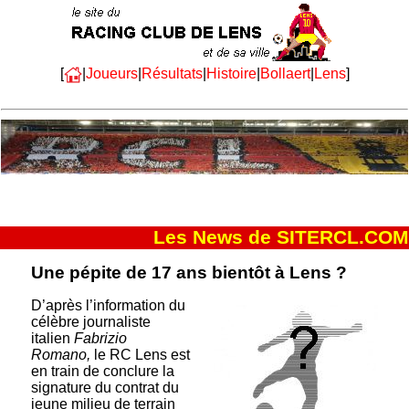
[
|
Joueurs
|
Résultats
|
Histoire
|
Bollaert
|
Lens
]
Les News de SITERCL.COM
Une pépite de 17 ans bientôt à Lens ?
D’après l’information du
célèbre journaliste
italien
Fabrizio
Romano,
le RC Lens est
en train de conclure la
signature du contrat du
jeune milieu de terrain