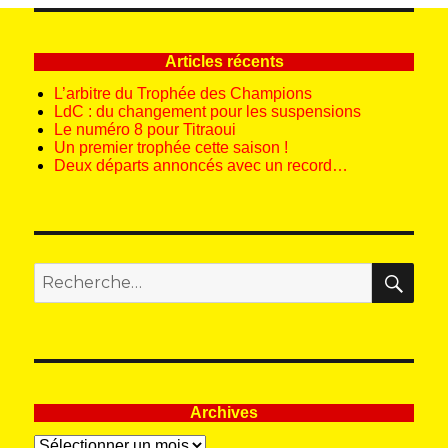
Articles récents
L’arbitre du Trophée des Champions
LdC : du changement pour les suspensions
Le numéro 8 pour Titraoui
Un premier trophée cette saison !
Deux départs annoncés avec un record…
REC
Recherche
pour
:
Archives
Archives