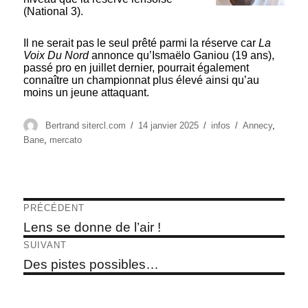
(National 3).
Il ne serait pas le seul prêté parmi la réserve car
La
Voix Du Nord
annonce qu’Ismaëlo Ganiou (19 ans),
passé pro en juillet dernier, pourrait également
connaître un championnat plus élevé ainsi qu’au
moins un jeune attaquant.
Auteur
Publié
Catégories
Étiquettes
Bertrand sitercl.com
14 janvier 2025
infos
Annecy
,
le
Bane
,
mercato
Navigation
PRÉCÉDENT
de
Article
Lens se donne de l’air !
précédent :
l’article
SUIVANT
Article
Des pistes possibles…
suivant :