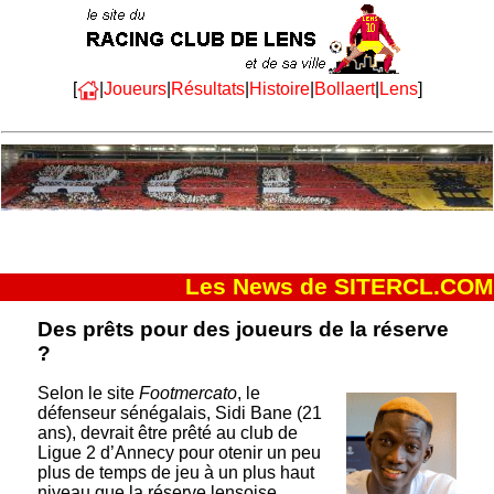
[
|
Joueurs
|
Résultats
|
Histoire
|
Bollaert
|
Lens
]
Les News de SITERCL.COM
Des prêts pour des joueurs de la réserve
?
Selon le site
Footmercato
, le
défenseur sénégalais, Sidi Bane (21
ans), devrait être prêté au club de
Ligue 2 d’Annecy pour otenir un peu
plus de temps de jeu à un plus haut
niveau que la réserve lensoise