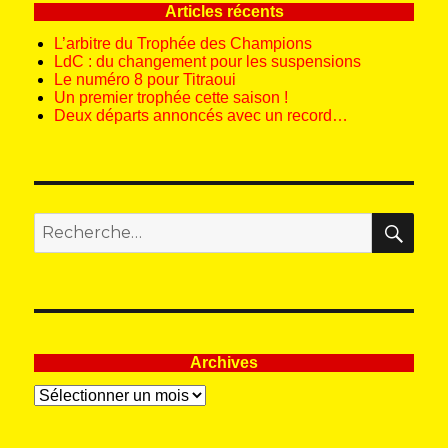
Articles récents
L’arbitre du Trophée des Champions
LdC : du changement pour les suspensions
Le numéro 8 pour Titraoui
Un premier trophée cette saison !
Deux départs annoncés avec un record…
REC
Recherche
pour
:
Archives
Archives