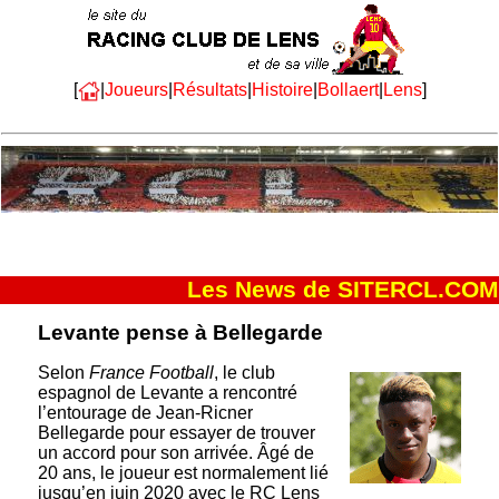
[
|
Joueurs
|
Résultats
|
Histoire
|
Bollaert
|
Lens
]
Les News de SITERCL.COM
Levante pense à Bellegarde
Selon
France Football
, le club
espagnol de Levante a rencontré
l’entourage de Jean-Ricner
Bellegarde pour essayer de trouver
un accord pour son arrivée. Âgé de
20 ans, le joueur est normalement lié
jusqu’en juin 2020 avec le RC Lens