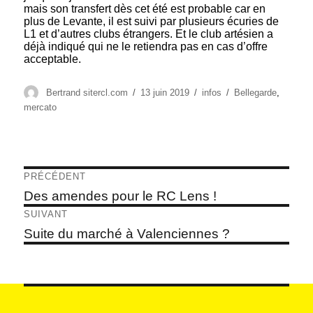
mais son transfert dès cet été est probable car en
plus de Levante, il est suivi par plusieurs écuries de
L1 et d’autres clubs étrangers. Et le club artésien a
déjà indiqué qui ne le retiendra pas en cas d’offre
acceptable.
Auteur
Publié
Catégories
Étiquettes
Bertrand sitercl.com
13 juin 2019
infos
Bellegarde
,
le
mercato
Navigation
PRÉCÉDENT
de
Article
Des amendes pour le RC Lens !
précédent :
l’article
SUIVANT
Article
Suite du marché à Valenciennes ?
suivant :