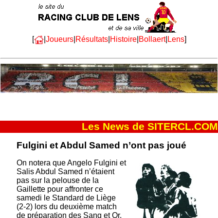
[
|
Joueurs
|
Résultats
|
Histoire
|
Bollaert
|
Lens
]
Les News de SITERCL.COM
Fulgini et Abdul Samed n’ont pas joué
On notera que Angelo Fulgini et
Salis Abdul Samed n’étaient
pas sur la pelouse de la
Gaillette pour affronter ce
samedi le Standard de Liège
(2-2) lors du deuxième match
de préparation des Sang et Or.