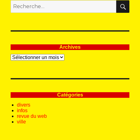
REC
Recherche
pour
:
Archives
Archives
Catégories
divers
infos
revue du web
ville