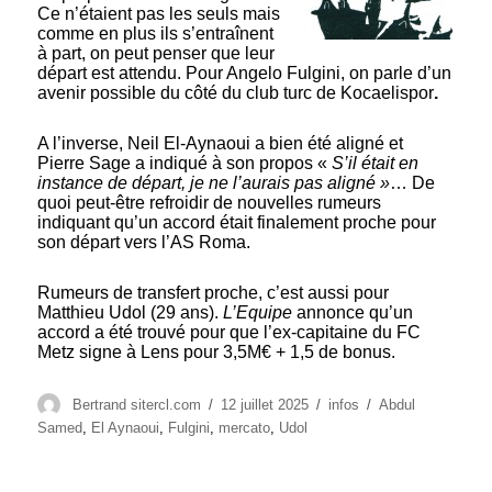
Ce n’étaient pas les seuls mais
comme en plus ils s’entraînent
à part, on peut penser que leur
départ est attendu. Pour Angelo Fulgini, on parle d’un
avenir possible du côté du club turc de Kocaelispor
.
A l’inverse, Neil El-Aynaoui a bien été aligné et
Pierre Sage a indiqué à son propos «
S’il était en
instance de départ, je ne l’aurais pas aligné »
… De
quoi peut-être refroidir de nouvelles rumeurs
indiquant qu’un accord était finalement proche pour
son départ vers l’AS Roma.
Rumeurs de transfert proche, c’est aussi pour
Matthieu Udol (29 ans).
L’Equipe
annonce qu’un
accord a été trouvé pour que l’ex-capitaine du FC
Metz signe à Lens pour 3,5M€ + 1,5 de bonus.
Auteur
Publié
Catégories
Étiquettes
Bertrand sitercl.com
12 juillet 2025
infos
Abdul
le
Samed
,
El Aynaoui
,
Fulgini
,
mercato
,
Udol