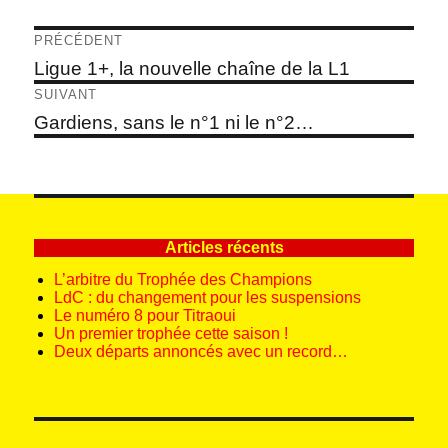
Navigation
PRÉCÉDENT
de
Article
Ligue 1+, la nouvelle chaîne de la L1
précédent :
l’article
SUIVANT
Article
Gardiens, sans le n°1 ni le n°2…
suivant :
Articles récents
L’arbitre du Trophée des Champions
LdC : du changement pour les suspensions
Le numéro 8 pour Titraoui
Un premier trophée cette saison !
Deux départs annoncés avec un record…