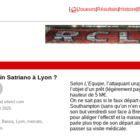
[
|
Joueurs
|
Résultats
|
Histoire
|
B
in Satriano à Lyon ?
Selon
L’Equipe
, l’attaquant ur
l’objet d’un prêt (légèrement pa
hauteur de 5 M€.
On ne sait pas si le faux dépar
nd sitercl.com
Southampton (sans qu’on n’en c
t 2025
son but vendredi soir face à Bres
ries
pour alléger l’effectif et la mas
ttes
,
Banza
,
Lyon
,
mercato
,
parle plus trop de son départ a
no
passer sa visite médicale.