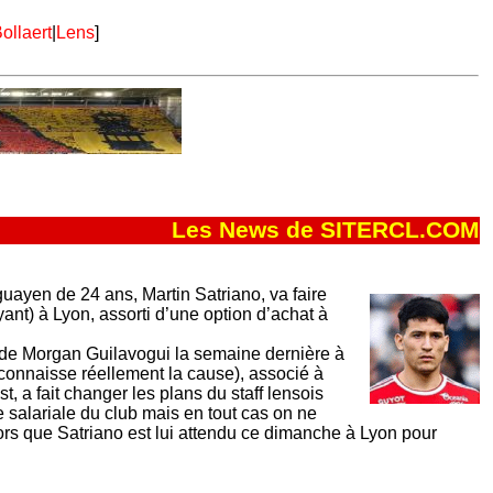
ollaert
|
Lens
]
Les News de SITERCL.COM
uguayen de 24 ans, Martin Satriano, va faire
yant) à Lyon, assorti d’une option d’achat à
t de Morgan Guilavogui la semaine dernière à
onnaisse réellement la cause), associé à
t, a fait changer les plans du staff lensois
se salariale du club mais en tout cas on ne
lors que Satriano est lui attendu ce dimanche à Lyon pour