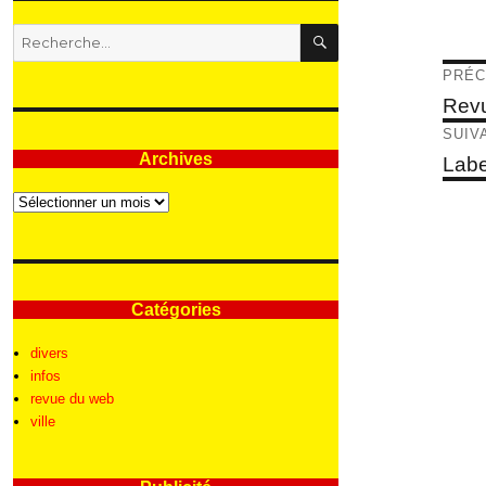
RECHERCHE
Recherche
pour
Nav
PRÉC
:
de
Articl
Revu
précé
l’ar
SUIV
Archives
Articl
Labe
suivan
Archives
Catégories
divers
infos
revue du web
ville