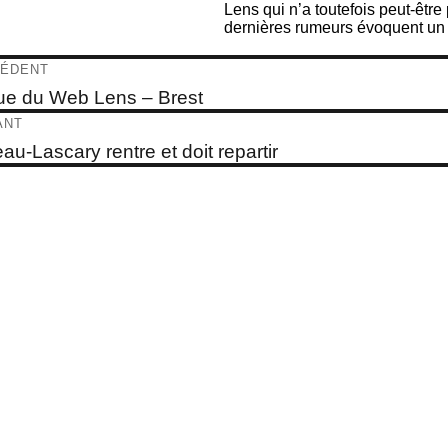
Lens qui n’a toutefois peut-être
dernières rumeurs évoquent un i
igation
ÉDENT
e
e du Web Lens – Brest
dent :
ticle
ANT
e
au-Lascary rentre et doit repartir
t :