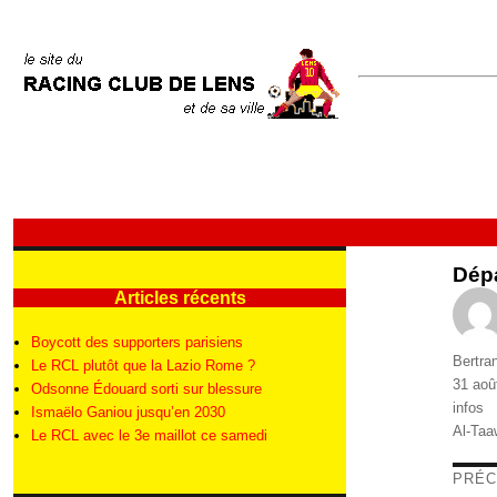
Dépa
Articles récents
Boycott des supporters parisiens
Auteur
Bertra
Le RCL plutôt que la Lazio Rome ?
Publié
31 aoû
Odsonne Édouard sorti sur blessure
le
Catégo
infos
Ismaëlo Ganiou jusqu’en 2030
Étique
Al-Ta
Le RCL avec le 3e maillot ce samedi
Nav
PRÉC