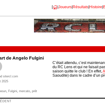
[
|
Joueurs
|
Résultats
|
Histoire
|
B
rt de Angelo Fulgini
C’était attendu, c’est maintenan
du RC Lens et qui ne faisait pa
saison quitte le club ! En effet,
A
Saoudite) dans le cadre d’un pr
nd sitercl.com
t 2025
ries
ttes
awoun
,
Fulgini
,
mercato
,
prêt
igation
ÉDENT