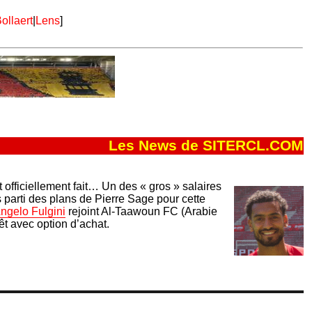
ollaert
|
Lens
]
Les News de SITERCL.COM
t officiellement fait… Un des « gros » salaires
s parti des plans de Pierre Sage pour cette
ngelo Fulgini
rejoint Al-Taawoun FC (Arabie
êt avec option d’achat.