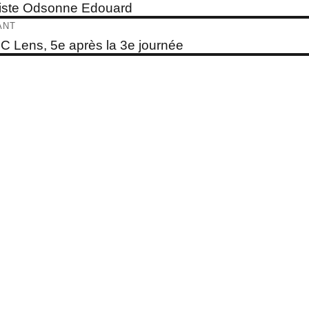
e
iste Odsonne Edouard
dent :
ticle
ANT
e
C Lens, 5e après la 3e journée
t :