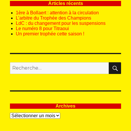
Articles récents
1ère à Bollaert : attention à la circulation
L’arbitre du Trophée des Champions
LdC : du changement pour les suspensions
Le numéro 8 pour Titraoui
Un premier trophée cette saison !
REC
Recherche
pour
:
Archives
Archives