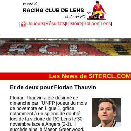
[
|
Joueurs
|
Résultats
|
Histoire
|
Bollaert
|
Lens
]
Les News de SITERCL.COM
Et de deux pour Florian Thauvin
Florian Thauvin a été désigné ce
dimanche par l’UNFP joueur du mois
de novembre en Ligue 1, grâce
notamment à un splendide doublé
lors de la victoire du RC Lens le 30
novembre face à Angers (2-1). Il
succède ainsi à Mason Greenwood,