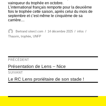
vainqueur du trophée en octobre.
L’international français remporte pour la deuxième
fois le trophée cette saison, après celui du mois de
septembre et c’est même le cinquième de sa
carrière…
Auteur
Publié
Catégories
Étiquettes
Bertrand sitercl.com
14 décembre 2025
infos
le
Thauvin
,
trophée
,
UNFP
Navigation
PRÉCÉDENT
de
Article
Présentation de Lens – Nice
précédent :
l’article
SUIVANT
Article
Le RC Lens proriétaire de son stade !
suivant :