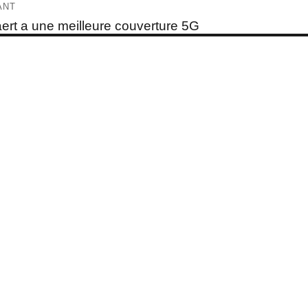
ticle
ANT
e
aert a une meilleure couverture 5G
t :