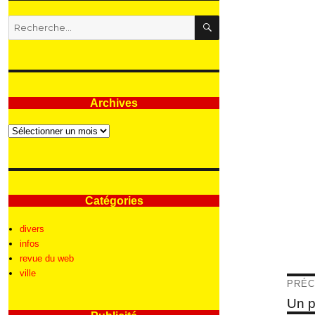
RECHERCHE
Recherche
pour
:
Archives
Archives
Catégories
divers
infos
revue du web
ville
Nav
PRÉC
de
Articl
Un p
précé