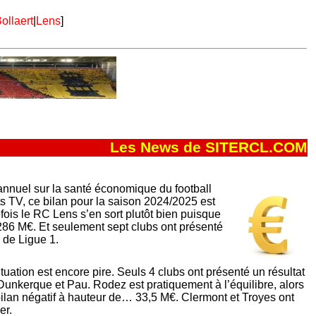
ollaert
|
Lens
]
Les News de SITERCL.COM
nnuel sur la santé économique du football
ts TV, ce bilan pour la saison 2024/2025 est
fois le RC Lens s’en sort plutôt bien puisque
4,286 M€. Et seulement sept clubs ont présenté
e de Ligue 1.
ituation est encore pire. Seuls 4 clubs ont présenté un résultat
 Dunkerque et Pau. Rodez est pratiquement à l’équilibre, alors
ilan négatif à hauteur de… 33,5 M€. Clermont et Troyes ont
er.