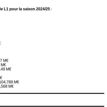
de L1 pour la saison 2024/25
:
€
97 M€
1 M€
,149 M€
M€
 104,788 M€
8,568 M€