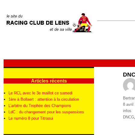
DNCG
Articles récents
Le RCL avec le 3e maillot ce samedi
Auteur
Bertra
1ère à Bollaert : attention à la circulation
Publié
8 avril
L’arbitre du Trophée des Champions
le
Catégo
infos
LdC : du changement pour les suspensions
Étique
DNCG
Le numéro 8 pour Titraoui