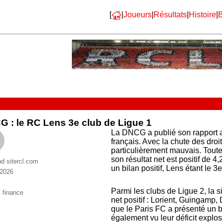
[
|
Joueurs
|
Résultats
|
Histoire
|
B
 : le RC Lens 3e club de Ligue 1
La DNCG a publié son rapport a
français. Avec la chute des droi
particulièrement mauvais. Toute
son résultat net est positif de 
nd sitercl.com
un bilan positif, Lens étant le 3
 2026
ries
Parmi les clubs de Ligue 2, la s
ttes
,
finance
net positif : Lorient, Guingamp,
que le Paris FC a présenté un b
également vu leur déficit explos