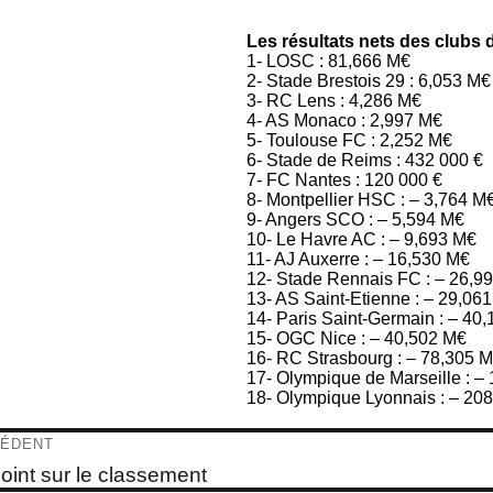
Les résultats nets des clubs 
1- LOSC : 81,666 M€
2- Stade Brestois 29 : 6,053 M€
3- RC Lens : 4,286 M€
4- AS Monaco : 2,997 M€
5- Toulouse FC : 2,252 M€
6- Stade de Reims : 432 000 €
7- FC Nantes : 120 000 €
8- Montpellier HSC : – 3,764 M
9- Angers SCO : – 5,594 M€
10- Le Havre AC : – 9,693 M€
11- AJ Auxerre : – 16,530 M€
12- Stade Rennais FC : – 26,9
13- AS Saint-Etienne : – 29,06
14- Paris Saint-Germain : – 40
15- OGC Nice : – 40,502 M€
16- RC Strasbourg : – 78,305 
17- Olympique de Marseille : –
18- Olympique Lyonnais : – 20
igation
ÉDENT
e
oint sur le classement
dent :