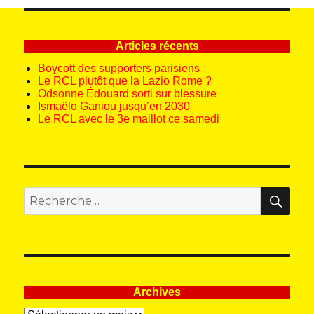
Articles récents
Boycott des supporters parisiens
Le RCL plutôt que la Lazio Rome ?
Odsonne Édouard sorti sur blessure
Ismaëlo Ganiou jusqu’en 2030
Le RCL avec le 3e maillot ce samedi
REC
Recherche
pour
:
Archives
Archives