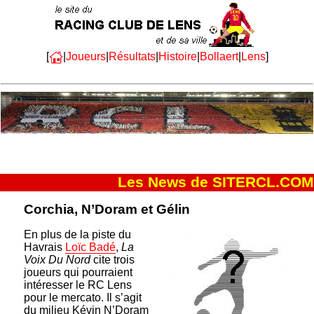
[
|
Joueurs
|
Résultats
|
Histoire
|
Bollaert
|
Lens
]
Les News de SITERCL.COM
Corchia, N’Doram et Gélin
En plus de la piste du
Havrais
Loïc Badé
,
La
Voix Du Nord
cite trois
joueurs qui pourraient
intéresser le RC Lens
pour le mercato. Il s’agit
du milieu Kévin N’Doram