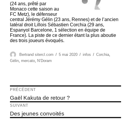
(24 ans, prêté par
Monaco cette saison au
FC Metz), le défenseur
central Jérémy Gélin (23 ans, Rennes) et de l’ancien
latéral droit Lillois Sébastien Corchia (29 ans,
Espanyol Barcelone, 1 sélection en équipe de
France). La piste de ce dernier étant la plus aboutie
des trois joueurs évoqués.
Auteur
Publié
Catégories
Étiquettes
Bertrand sitercl.com
5 mai 2020
infos
Corchia
,
le
Gélin
,
mercato
,
N’Doram
Navigation
PRÉCÉDENT
de
Article
Gaël Kakuta de retour ?
précédent :
l’article
SUIVANT
Article
Des jeunes convoités
suivant :