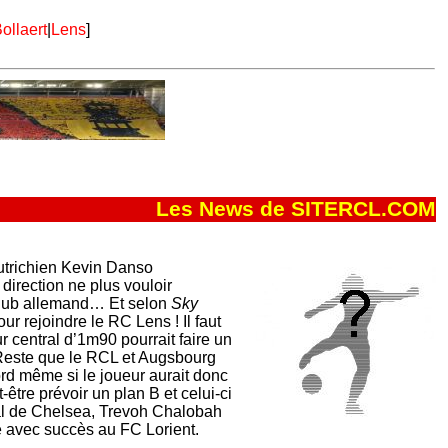
ollaert
|
Lens
]
Les News de SITERCL.COM
autrichien Kevin Danso
direction ne plus vouloir
e club allemand… Et selon
Sky
ur rejoindre le RC Lens ! Il faut
ur central d’1m90 pourrait faire un
Reste que le RCL et Augsbourg
rd même si le joueur aurait donc
-être prévoir un plan B et celui-ci
ral de Chelsea, Trevoh Chalobah
e avec succès au FC Lorient.