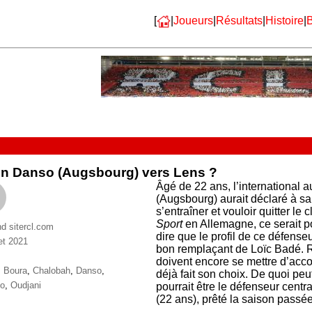
[
|
Joueurs
|
Résultats
|
Histoire
|
B
in Danso (Augsbourg) vers Lens ?
Âgé de 22 ans, l’international 
(Augsbourg) aurait déclaré à sa 
s’entraîner et vouloir quitter l
Sport
en Allemagne, ce serait po
nd sitercl.com
dire que le profil de ce défense
let 2021
bon remplaçant de Loïc Badé. 
ries
doivent encore se mettre d’acco
ttes
,
Boura
,
Chalobah
,
Danso
,
déjà fait son choix. De quoi peut
to
,
Oudjani
pourrait être le défenseur cent
(22 ans), prêté la saison passé