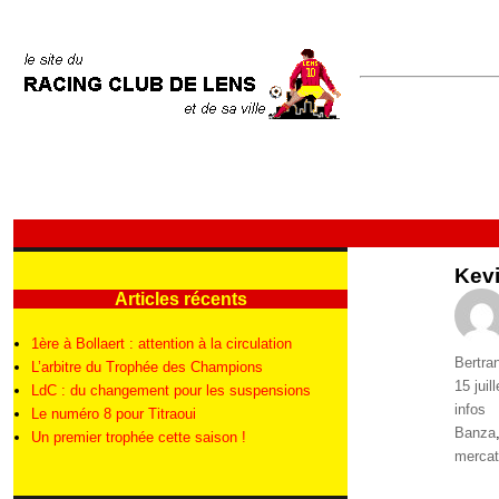
Kev
Articles récents
1ère à Bollaert : attention à la circulation
Auteur
Bertra
L’arbitre du Trophée des Champions
Publié
15 juil
LdC : du changement pour les suspensions
le
Catégo
infos
Le numéro 8 pour Titraoui
Étique
Banza
Un premier trophée cette saison !
merca