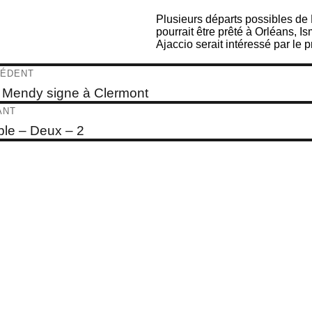
Plusieurs départs possibles de
pourrait être prêté à Orléans, I
Ajaccio serait intéressé par le p
igation
ÉDENT
e
l Mendy signe à Clermont
dent :
ticle
ANT
e
le – Deux – 2
t :