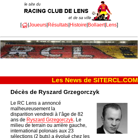
[
|
Joueurs
|
Résultats
|
Histoire
|
Bollaert
|
Lens
]
Les News de SITERCL.COM
Décès de Ryszard Grzegorczyk
Le RC Lens a annoncé
malheureusement la
disparition vendredi à l’âge de 82
ans de
Ryszard Grzegorczyk
. Le
milieu de terrain ou arrière gauche,
international polonais aux 23
sélections (2 buts) a évolué chez les