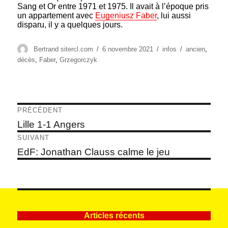
Sang et Or entre 1971 et 1975. Il avait à l’époque pris
un appartement avec
Eugeniusz Faber
, lui aussi
disparu, il y a quelques jours.
Auteur
Publié
Catégories
Étiquettes
Bertrand sitercl.com
6 novembre 2021
infos
ancien
,
le
décès
,
Faber
,
Grzegorczyk
Navigation
PRÉCÉDENT
de
Article
Lille 1-1 Angers
précédent :
l’article
SUIVANT
Article
EdF: Jonathan Clauss calme le jeu
suivant :
Articles récents