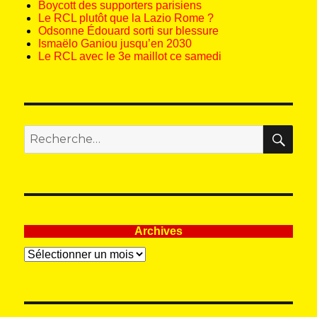
Boycott des supporters parisiens
Le RCL plutôt que la Lazio Rome ?
Odsonne Édouard sorti sur blessure
Ismaëlo Ganiou jusqu’en 2030
Le RCL avec le 3e maillot ce samedi
REC
Recherche
pour
:
Archives
Archives