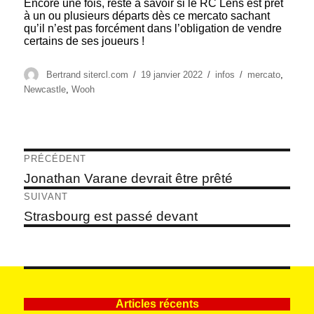
Encore une fois, reste à savoir si le RC Lens est prêt
à un ou plusieurs départs dès ce mercato sachant
qu’il n’est pas forcément dans l’obligation de vendre
certains de ses joueurs !
Auteur
Publié
Catégories
Étiquettes
Bertrand sitercl.com
19 janvier 2022
infos
mercato
,
le
Newcastle
,
Wooh
Navigation
PRÉCÉDENT
de
Article
Jonathan Varane devrait être prêté
précédent :
l’article
SUIVANT
Article
Strasbourg est passé devant
suivant :
Articles récents