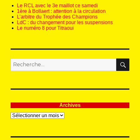
Le RCL avec le 3e maillot ce samedi
1ère à Bollaert : attention à la circulation
L’arbitre du Trophée des Champions
LdC : du changement pour les suspensions
Le numéro 8 pour Titraoui
REC
Recherche
pour
:
Archives
Archives