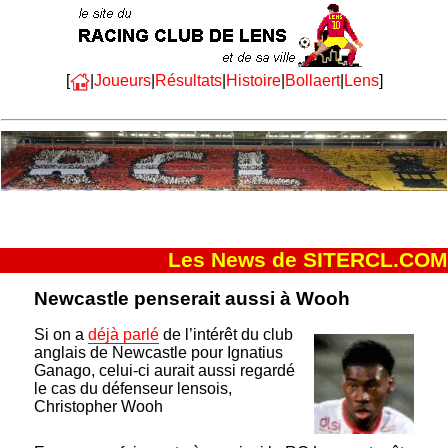
[
|
Joueurs
|
Résultats
|
Histoire
|
Bollaert
|
Lens
]
Les News de SITERCL.COM
Newcastle penserait aussi à Wooh
Si on a
déjà parlé
de l’intérêt du club
anglais de Newcastle pour Ignatius
Ganago, celui-ci aurait aussi regardé
le cas du défenseur lensois,
Christopher Wooh