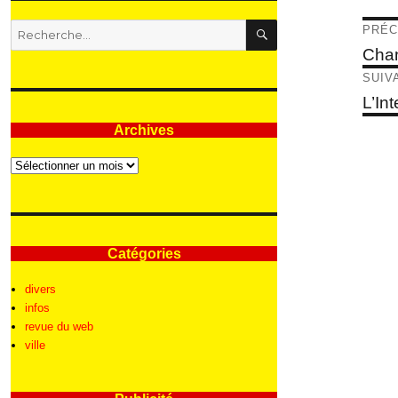
RECHERCHE
Nav
Recherche
PRÉC
pour
de
Articl
Chan
:
précé
l’ar
SUIV
Articl
L’Int
suivan
Archives
Archives
Catégories
divers
infos
revue du web
ville