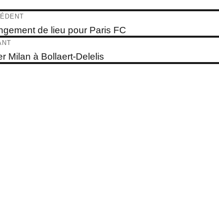
igation
ÉDENT
e
gement de lieu pour Paris FC
dent :
ticle
ANT
e
er Milan à Bollaert-Delelis
t :