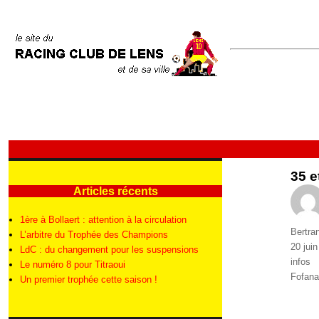
35 e
Articles récents
1ère à Bollaert : attention à la circulation
Auteur
Bertra
L’arbitre du Trophée des Champions
Publié
20 jui
LdC : du changement pour les suspensions
le
Catégo
infos
Le numéro 8 pour Titraoui
Étique
Fofana
Un premier trophée cette saison !