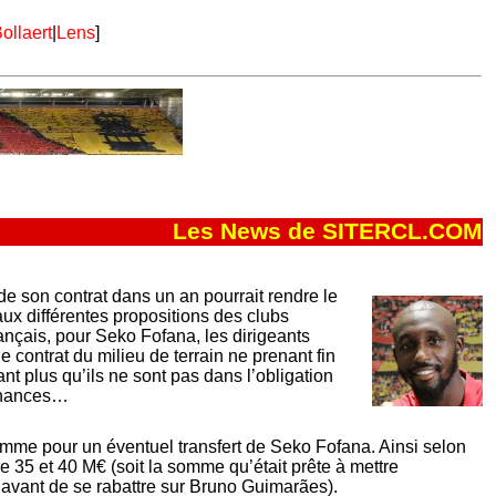
ollaert
|
Lens
]
Les News de SITERCL.COM
de son contrat dans un an pourrait rendre le
ux différentes propositions des clubs
rançais, pour Seko Fofana, les dirigeants
e contrat du milieu de terrain ne prenant fin
t plus qu’ils ne sont pas dans l’obligation
finances…
me pour un éventuel transfert de Seko Fofana. Ainsi selon
e 35 et 40 M€ (soit la somme qu’était prête à mettre
r avant de se rabattre sur Bruno Guimarães).