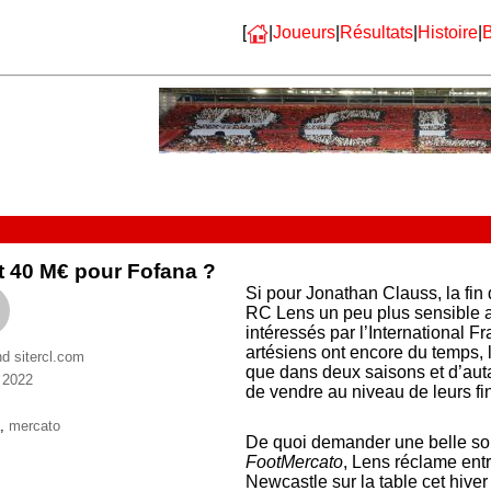
[
|
Joueurs
|
Résultats
|
Histoire
|
B
t 40 M€ pour Fofana ?
Si pour Jonathan Clauss, la fin 
RC Lens un peu plus sensible a
intéressés par l’International F
artésiens ont encore du temps, l
nd sitercl.com
que dans deux saisons et d’autan
n 2022
de vendre au niveau de leurs 
ries
ttes
,
mercato
De quoi demander une belle som
FootMercato
, Lens réclame entr
Newcastle sur la table cet hive