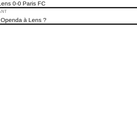
e
ens 0-0 Paris FC
dent :
ticle
ANT
e
 Openda à Lens ?
t :