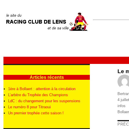
Le m
Articles récents
1ère à Bollaert : attention à la circulation
Auteur
Bertra
L’arbitre du Trophée des Champions
Publié
4 juill
LdC : du changement pour les suspensions
le
Catégo
infos
Le numéro 8 pour Titraoui
Étique
Bollaer
Un premier trophée cette saison !
Nav
PRÉC