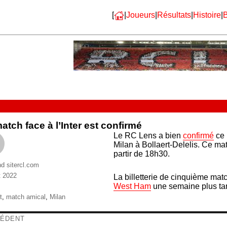
[
|
Joueurs
|
Résultats
|
Histoire
|
B
atch face à l’Inter est confirmé
Le RC Lens a bien
confirmé
ce 
Milan à Bollaert-Delelis. Ce mat
partir de 18h30.
nd sitercl.com
et 2022
La billetterie de cinquième mat
ries
West Ham
une semaine plus tar
ttes
t
,
match amical
,
Milan
igation
ÉDENT