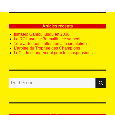
Articles récents
Ismaëlo Ganiou jusqu’en 2030
Le RCL avec le 3e maillot ce samedi
1ère à Bollaert : attention à la circulation
L’arbitre du Trophée des Champions
LdC : du changement pour les suspensions
REC
Recherche
pour
: