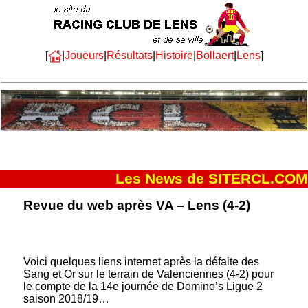
[
|
Joueurs
|
Résultats
|
Histoire
|
Bollaert
|
Lens
]
Les News de SITERCL.COM
Revue du web après VA – Lens (4-2)
Voici quelques liens internet après la défaite des
Sang et Or sur le terrain de Valenciennes (4-2) pour
le compte de la 14e journée de Domino’s Ligue 2
saison 2018/19…