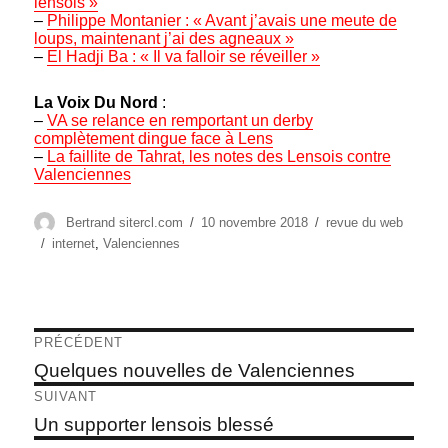
lensois »
–
Philippe Montanier : « Avant j’avais une meute de
loups, maintenant j’ai des agneaux »
–
El Hadji Ba : « Il va falloir se réveiller »
La Voix Du Nord
:
–
VA se relance en remportant un derby
complètement dingue face à Lens
–
La faillite de Tahrat, les notes des Lensois contre
Valenciennes
Auteur
Publié
Catégories
Bertrand sitercl.com
10 novembre 2018
revue du web
le
Étiquettes
internet
,
Valenciennes
Navigation
PRÉCÉDENT
de
Article
Quelques nouvelles de Valenciennes
précédent :
l’article
SUIVANT
Article
Un supporter lensois blessé
suivant :