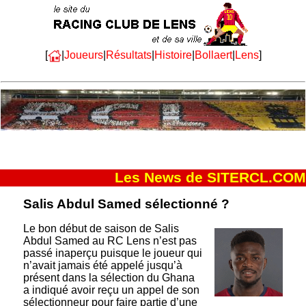
[
|
Joueurs
|
Résultats
|
Histoire
|
Bollaert
|
Lens
]
Les News de SITERCL.COM
Salis Abdul Samed sélectionné ?
Le bon début de saison de Salis
Abdul Samed au RC Lens n’est pas
passé inaperçu puisque le joueur qui
n’avait jamais été appelé jusqu’à
présent dans la sélection du Ghana
a indiqué avoir reçu un appel de son
sélectionneur pour faire partie d’une