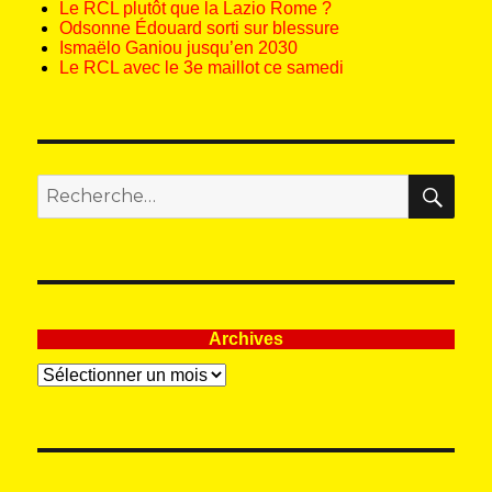
Le RCL plutôt que la Lazio Rome ?
Odsonne Édouard sorti sur blessure
Ismaëlo Ganiou jusqu’en 2030
Le RCL avec le 3e maillot ce samedi
REC
Recherche
pour
:
Archives
Archives