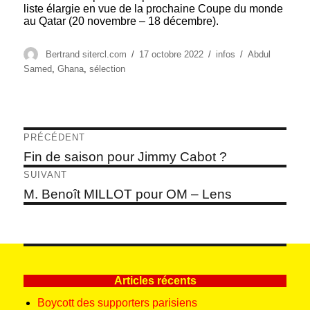
liste élargie en vue de la prochaine Coupe du monde
au Qatar (20 novembre – 18 décembre).
Auteur
Publié
Catégories
Étiquettes
Bertrand sitercl.com
17 octobre 2022
infos
Abdul
le
Samed
,
Ghana
,
sélection
Navigation
PRÉCÉDENT
de
Article
Fin de saison pour Jimmy Cabot ?
précédent :
l’article
SUIVANT
Article
M. Benoît MILLOT pour OM – Lens
suivant :
Articles récents
Boycott des supporters parisiens