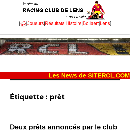
[
|
Joueurs
|
Résultats
|
Histoire
|
Bollaert
|
Lens
]
Les News de SITERCL.COM
Étiquette :
prêt
Deux prêts annoncés par le club