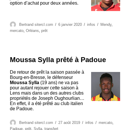
option d’achat pour deux années.
Auteur
Publié
Catégories
Étiquettes
Bertrand sitercl.com
6 janvier 2020
infos
Mendy
,
le
mercato
,
Orléans
,
prêt
Moussa Sylla prêté à Padoue
De retour de prêt la saison passée à
Bourg-en-Bresse, le défenseur
Moussa Sylla
(19 ans) ne va pas
pour autant rejouer cette saison à
Lens mais dans un des autres clubs
propriétés de Joseph Oughourlian…
En effet, il a été prêté au club italien
de Padoue.
Auteur
Publié
Catégories
Étiquettes
Bertrand sitercl.com
27 août 2019
infos
mercato
,
le
Padoue
,
prêt
,
Sylla
,
transfert