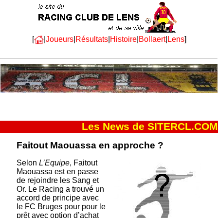
[
|
Joueurs
|
Résultats
|
Histoire
|
Bollaert
|
Lens
]
Les News de SITERCL.COM
Faitout Maouassa en approche ?
Selon
L’Equipe
, Faitout
Maouassa est en passe
de rejoindre les Sang et
Or. Le Racing a trouvé un
accord de principe avec
le FC Bruges pour pour le
prêt avec option d’achat