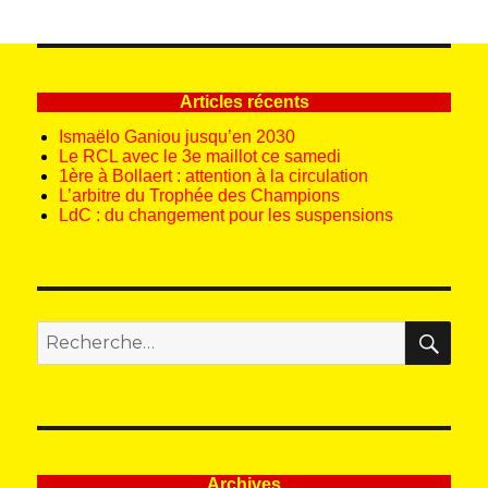
Articles récents
Ismaëlo Ganiou jusqu’en 2030
Le RCL avec le 3e maillot ce samedi
1ère à Bollaert : attention à la circulation
L’arbitre du Trophée des Champions
LdC : du changement pour les suspensions
REC
Recherche
pour
:
Archives