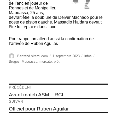
de l’ancien joueur de
Rennes et de Montpellier.
Maouassa, 25 ans,
devrait être la doublure de Deiver Machado pour le
poste de piston gauche. Massadio Haidara devrait
être lui replacé dans l’axe.
Pour rappel on attend aussi la confirmation de
l’arrivée de Ruben Aguilar.
Auteur
Publié
Catégories
Étiquettes
Bertrand sitercl.com
1 septembre 2023
infos
le
Bruges
,
Maouassa
,
mercato
,
prêt
Navigation
PRÉCÉDENT
de
Article
Avant match ASM – RCL
précédent :
l’article
SUIVANT
Article
Officiel pour Ruben Aguilar
suivant :