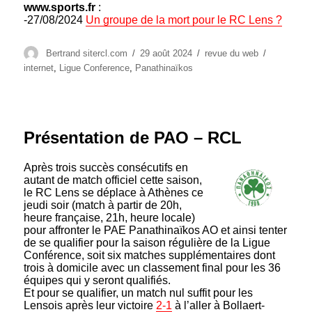
www.sports.fr
:
-27/08/2024
Un groupe de la mort pour le RC Lens ?
Auteur
Publié
Catégories
Étiquettes
Bertrand sitercl.com
29 août 2024
revue du web
le
internet
,
Ligue Conference
,
Panathinaïkos
Présentation de PAO – RCL
Après trois succès consécutifs en
autant de match officiel cette saison,
le RC Lens se déplace à Athènes ce
jeudi soir (match à partir de 20h,
heure française, 21h, heure locale)
pour affronter le PAE Panathinaïkos AO et ainsi tenter
de se qualifier pour la saison régulière de la Ligue
Conférence, soit six matches supplémentaires dont
trois à domicile avec un classement final pour les 36
équipes qui y seront qualifiés.
Et pour se qualifier, un match nul suffit pour les
Lensois après leur victoire
2-1
à l’aller à Bollaert-