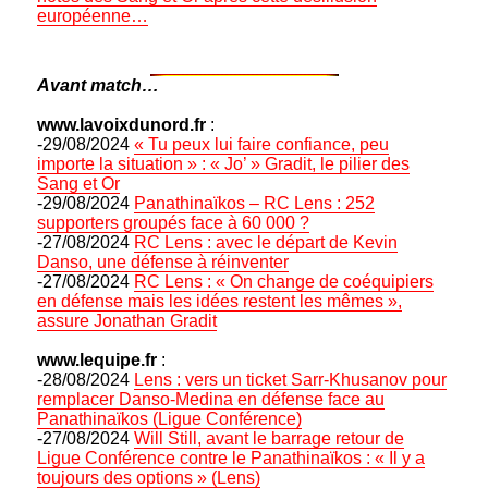
européenne…
Avant match…
www.lavoixdunord.fr
:
-29/08/2024
« Tu peux lui faire confiance, peu
importe la situation » : « Jo’ » Gradit, le pilier des
Sang et Or
-29/08/2024
Panathinaïkos – RC Lens : 252
supporters groupés face à 60 000 ?
-27/08/2024
RC Lens : avec le départ de Kevin
Danso, une défense à réinventer
-27/08/2024
RC Lens : « On change de coéquipiers
en défense mais les idées restent les mêmes »,
assure Jonathan Gradit
www.lequipe.fr
:
-28/08/2024
Lens : vers un ticket Sarr-Khusanov pour
remplacer Danso-Medina en défense face au
Panathinaïkos (Ligue Conférence)
-27/08/2024
Will Still, avant le barrage retour de
Ligue Conférence contre le Panathinaïkos : « Il y a
toujours des options » (Lens)