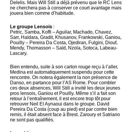
Delelis. Mais Will Still a déjà prévenu que le RC Lens
ne cherchera pas à conserver ce court avantage mais
jouera bien comme d’habitude.
Le groupe Lensois
:
Petric, Samba, Koffi – Aguilar, Machado, Chavez,
Sarr, Haïdara, Gradit, Khusanov, Frankowski, Ganiou,
Pouilly – Pereira Da Costa, Ojediran, Fulgini, Diouf,
Mendy, Thomasson – Saïd, Nzola, Sotoca, Labeau-
Lascary.
Bien entendu, suite à son carton rouge reçu à l’aller,
Medina est automatiquement suspendu pour cette
rencontre. On notera également la non présence de
Danso, en partance pour l’AS Rome. Pour combler
ces deux absences, Will Still a invité les deux jeunes
pros lensois, Ganiou et Pouilly. Même s’il a fait son
retour à l’entraînement, il est encore trop tôt pour
retrouver Neil El Aynaoui dans le groupe. David
Pereira Da Costa (coup au pied) est par contre bien
remis, il était absent face à Brest. Zaroury et Satriano
ne sont pas qualifiés.