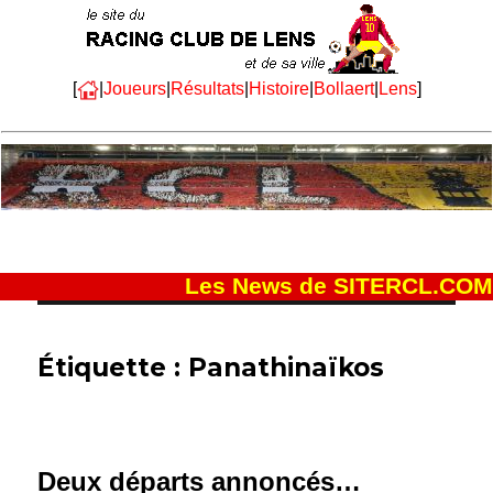
[
|
Joueurs
|
Résultats
|
Histoire
|
Bollaert
|
Lens
]
Les News de SITERCL.COM
Étiquette :
Panathinaïkos
Deux départs annoncés…