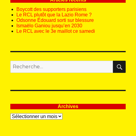
Boycott des supporters parisiens
Le RCL plutôt que la Lazio Rome ?
Odsonne Édouard sorti sur blessure
Ismaëlo Ganiou jusqu’en 2030
Le RCL avec le 3e maillot ce samedi
REC
Recherche
pour
:
Archives
Archives