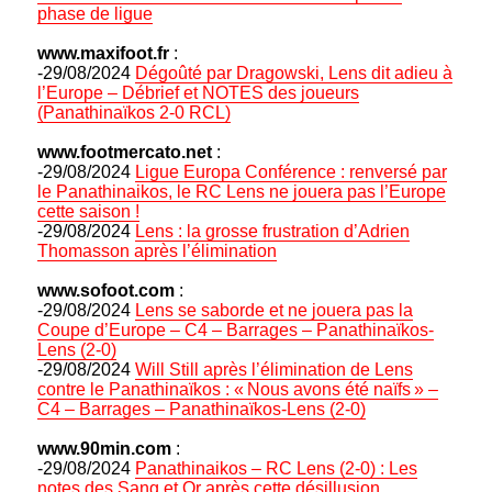
phase de ligue
www.maxifoot.fr
:
-29/08/2024
Dégoûté par Dragowski, Lens dit adieu à
l’Europe – Débrief et NOTES des joueurs
(Panathinaïkos 2-0 RCL)
www.footmercato.net
:
-29/08/2024
Ligue Europa Conférence : renversé par
le Panathinaikos, le RC Lens ne jouera pas l’Europe
cette saison !
-29/08/2024
Lens : la grosse frustration d’Adrien
Thomasson après l’élimination
www.sofoot.com
:
-29/08/2024
Lens se saborde et ne jouera pas la
Coupe d’Europe – C4 – Barrages – Panathinaïkos-
Lens (2-0)
-29/08/2024
Will Still après l’élimination de Lens
contre le Panathinaïkos : « Nous avons été naïfs » –
C4 – Barrages – Panathinaïkos-Lens (2-0)
www.90min.com
:
-29/08/2024
Panathinaikos – RC Lens (2-0) : Les
notes des Sang et Or après cette désillusion