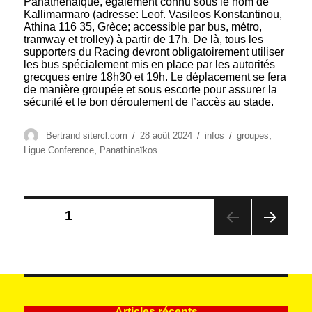
Panathénaïque, également connu sous le nom de
Kallimarmaro (adresse: Leof. Vasileos Konstantinou,
Athina 116 35, Grèce; accessible par bus, métro,
tramway et trolley) à partir de 17h. De là, tous les
supporters du Racing devront obligatoirement utiliser
les bus spécialement mis en place par les autorités
grecques entre 18h30 et 19h. Le déplacement se fera
de manière groupée et sous escorte pour assurer la
sécurité et le bon déroulement de l’accès au stade.
Auteur
Publié
Catégories
Étiquettes
Bertrand sitercl.com
28 août 2024
infos
groupes
,
le
Ligue Conference
,
Panathinaïkos
Pagination
PAGE
1
des
PAG
publications
E
SUIV
ANT
E
Articles récents