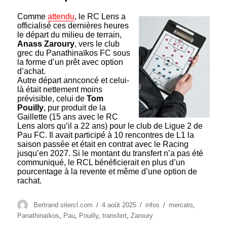
Comme
attendu
, le RC Lens a
officialisé ces dernières heures
le départ du milieu de terrain,
Anass Zaroury
, vers le club
grec du Panathinaïkos FC sous
la forme d’un prêt avec option
d’achat.
Autre départ annconcé et celui-
là était nettement moins
prévisible, celui de
Tom
Pouilly
, pur produit de la
Gaillette (15 ans avec le RC
Lens alors qu’il a 22 ans) pour le club de Ligue 2 de
Pau FC. Il avait participé à 10 rencontres de L1 la
saison passée et était en contrat avec le Racing
jusqu’en 2027. Si le montant du transfert n’a pas été
communiqué, le RCL bénéficierait en plus d’un
pourcentage à la revente et même d’une option de
rachat.
Auteur
Publié
Catégories
Étiquettes
Bertrand sitercl.com
4 août 2025
infos
mercato
,
le
Panathinaïkos
,
Pau
,
Pouilly
,
transfert
,
Zaroury