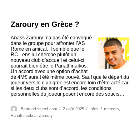
Zaroury en Grèce ?
Anass Zaroury n’a pas été convoqué
dans le groupe pour affronter l’AS
Rome en amical. Il semble que le
RC Lens lui cherche plutôt un
nouveau club d’accueil et celui-ci
pourrait bien être le Panathinaïkos.
Un accord avec une option d’achat
de 4M€ aurait été même trouvé. Sauf que le départ du
joueur vers le club grec est encore loin d’être acté car
si les deux clubs sont d’accord, les conditions
personnelles du joueur posent encore des soucis…
Auteur
Publié
Catégories
Étiquettes
Bertrand sitercl.com
2 août 2025
infos
mercato
,
le
Panathinaïkos
,
Zaroury