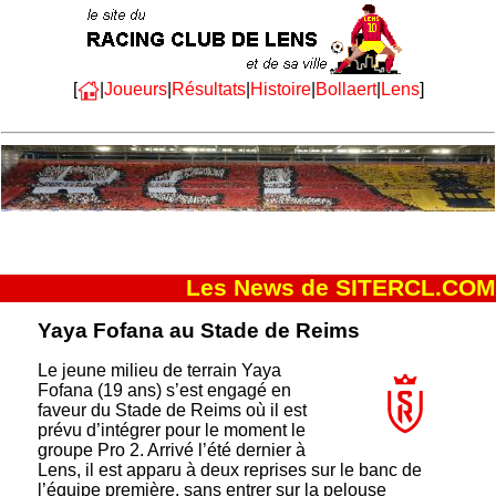
[
|
Joueurs
|
Résultats
|
Histoire
|
Bollaert
|
Lens
]
Les News de SITERCL.COM
Yaya Fofana au Stade de Reims
Le jeune milieu de terrain Yaya
Fofana (19 ans) s’est engagé en
faveur du Stade de Reims où il est
prévu d’intégrer pour le moment le
groupe Pro 2. Arrivé l’été dernier à
Lens, il est apparu à deux reprises sur le banc de
l’équipe première, sans entrer sur la pelouse