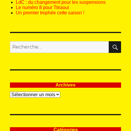
LdC : du changement pour les suspensions
Le numéro 8 pour Titraoui
Un premier trophée cette saison !
REC
Recherche
pour
:
Archives
Archives
Catégories