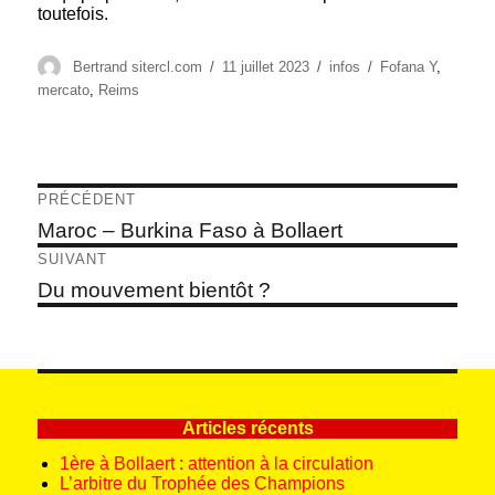
toutefois.
Auteur
Publié
Catégories
Étiquettes
Bertrand sitercl.com
11 juillet 2023
infos
Fofana Y
,
le
mercato
,
Reims
Navigation
PRÉCÉDENT
de
Article
Maroc – Burkina Faso à Bollaert
précédent :
l’article
SUIVANT
Article
Du mouvement bientôt ?
suivant :
Articles récents
1ère à Bollaert : attention à la circulation
L’arbitre du Trophée des Champions