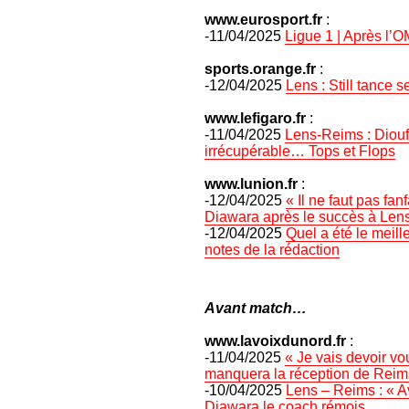
www.eurosport.fr
:
-11/04/2025
Ligue 1 | Après l’O
sports.orange.fr
:
-12/04/2025
Lens : Still tance 
www.lefigaro.fr
:
-11/04/2025
Lens-Reims : Diouf
irrécupérable… Tops et Flops
www.lunion.fr
:
-12/04/2025
« Il ne faut pas f
Diawara après le succès à Len
-12/04/2025
Quel a été le meil
notes de la rédaction
Avant match…
www.lavoixdunord.fr
:
-11/04/2025
« Je vais devoir vo
manquera la réception de Reims
-10/04/2025
Lens – Reims : « A
Diawara le coach rémois