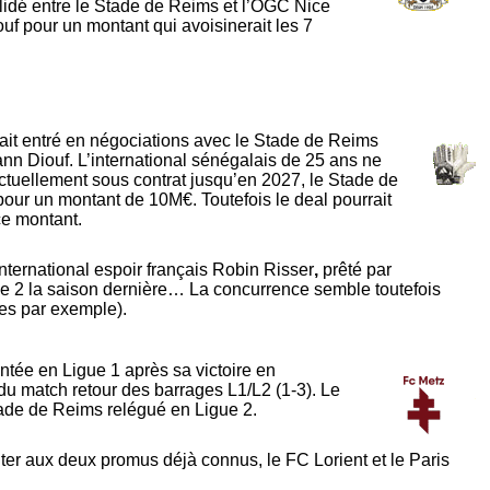
validé entre le Stade de Reims et l’OGC Nice
uf pour un montant qui avoisinerait les 7
rait entré en négociations avec le Stade de Reims
nn Diouf. L’international sénégalais de 25 ans ne
Actuellement sous contrat jusqu’en 2027, le Stade de
 pour un montant de 10M€. Toutefois le deal pourrait
ce montant.
international espoir français Robin Risser
,
prêté par
e 2 la saison dernière… La concurrence semble toutefois
nes par exemple).
ntée en Ligue 1 après sa victoire en
du match retour des barrages L1/L2 (1-3). Le
ade de Reims relégué en Ligue 2.
uter aux deux promus déjà connus, le FC Lorient et le Paris