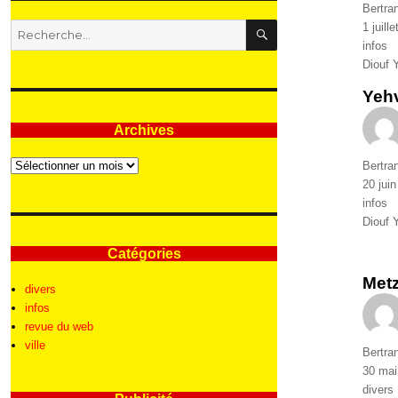
Auteur
Bertra
RECHERCHE
Publié
1 juill
Recherche
le
Catégo
infos
pour
Étique
Diouf Y
:
Yehv
Archives
Archives
Auteur
Bertra
Publié
20 jui
le
Catégo
infos
Étique
Diouf Y
Catégories
Met
divers
infos
revue du web
ville
Auteur
Bertra
Publié
30 mai
le
Catégo
divers