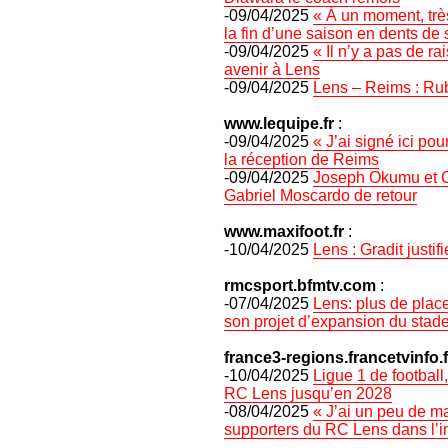
-09/04/2025
« À un moment, trè
la fin d’une saison en dents de 
-09/04/2025
« Il n’y a pas de ra
avenir à Lens
-09/04/2025
Lens – Reims : Rub
www.lequipe.fr
:
-09/04/2025
« J’ai signé ici pou
la réception de Reims
-09/04/2025
Joseph Okumu et C
Gabriel Moscardo de retour
www.maxifoot.fr
:
-10/04/2025
Lens : Gradit justif
rmcsport.bfmtv.com
:
-07/04/2025
Lens: plus de plac
son projet d’expansion du stade
france3-regions.francetvinfo.f
-10/04/2025
Ligue 1 de football
RC Lens jusqu’en 2028
-08/04/2025
« J’ai un peu de ma
supporters du RC Lens dans l’in