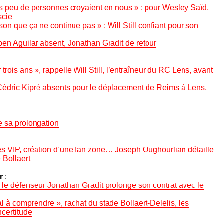
s peu de personnes croyaient en nous » : pour Wesley Saïd,
scie
ison que ça ne continue pas » : Will Still confiant pour son
en Aguilar absent, Jonathan Gradit de retour
r trois ans », rappelle Will Still, l’entraîneur du RC Lens, avant
édric Kipré absents pour le déplacement de Reims à Lens,
ie sa prolongation
es VIP, création d’une fan zone… Joseph Oughourlian détaille
 Bollaert
r
:
, le défenseur Jonathan Gradit prolonge son contrat avec le
l à comprendre », rachat du stade Bollaert-Delelis, les
certitude