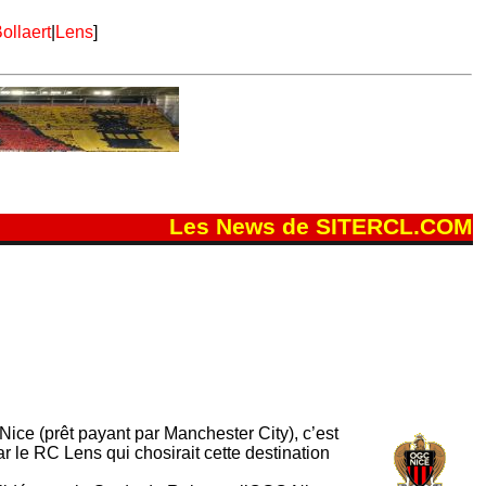
ollaert
|
Lens
]
Les News de SITERCL.COM
Nice (prêt payant par Manchester City), c’est
r le RC Lens qui chosirait cette destination