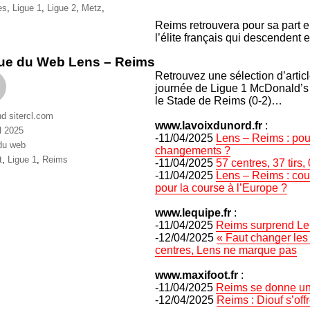
ttes
es
,
Ligue 1
,
Ligue 2
,
Metz
,
Reims retrouvera pour sa part e
l’élite français qui descendent 
ue du Web Lens – Reims
Retrouvez une sélection d’artic
journée de Ligue 1 McDonald’s
le Stade de Reims (0-2)…
nd sitercl.com
www.lavoixdunord.fr
:
l 2025
-11/04/2025
Lens – Reims : pourq
ries
du web
changements ?
ttes
t
,
Ligue 1
,
Reims
-11/04/2025
57 centres, 37 tirs
-11/04/2025
Lens – Reims : coup
pour la course à l’Europe ?
www.lequipe.fr
:
-11/04/2025
Reims surprend Len
-12/04/2025
« Faut changer les
centres, Lens ne marque pas
www.maxifoot.fr
:
-11/04/2025
Reims se donne un 
-12/04/2025
Reims : Diouf s’off