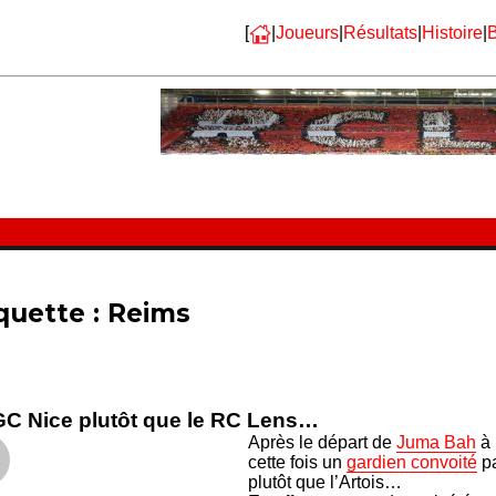
[
|
Joueurs
|
Résultats
|
Histoire
|
B
quette :
Reims
C Nice plutôt que le RC Lens…
Après le départ de
Juma Bah
à 
cette fois un
gardien convoité
pa
plutôt que l’Artois…