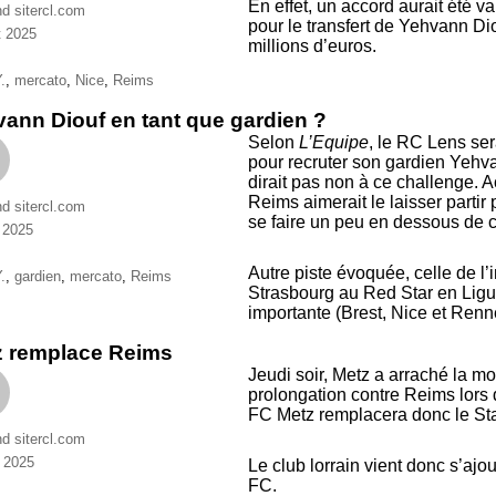
En effet, un accord aurait été 
nd sitercl.com
pour le transfert de Yehvann Dio
et 2025
millions d’euros.
ries
ttes
.
,
mercato
,
Nice
,
Reims
ann Diouf en tant que gardien ?
Selon
L’Equipe
, le RC Lens se
pour recruter son gardien Yehva
dirait pas non à ce challenge. 
Reims aimerait le laisser partir
nd sitercl.com
se faire un peu en dessous de 
n 2025
ries
Autre piste évoquée, celle de l’
ttes
.
,
gardien
,
mercato
,
Reims
Strasbourg au Red Star en Ligu
importante (Brest, Nice et Ren
z remplace Reims
Jeudi soir, Metz a arraché la mo
prolongation contre Reims lors 
FC Metz remplacera donc le St
nd sitercl.com
 2025
Le club lorrain vient donc s’ajo
ries
FC.