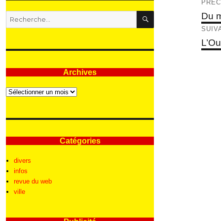
Nav
PRÉC
RECHERCHE
de
Articl
Du m
Recherche
précé
pour
l’ar
SUIV
:
Articl
L’Ou
suivan
Archives
Archives
Catégories
divers
infos
revue du web
ville