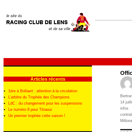
Offi
Articles récents
1ère à Bollaert : attention à la circulation
Auteur
Bertra
L’arbitre du Trophée des Champions
Publié
14 juil
LdC : du changement pour les suspensions
le
Catégo
infos
Le numéro 8 pour Titraoui
Étique
contrat
Un premier trophée cette saison !
Millona