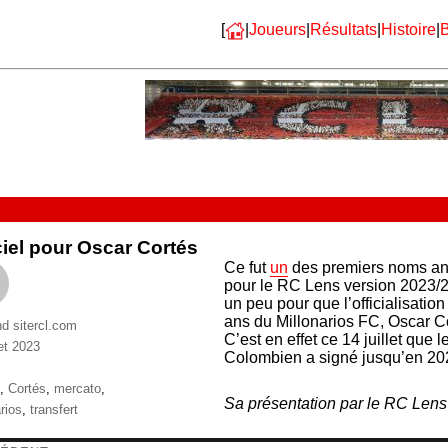
[
|
Joueurs
|
Résultats
|
Histoire
|
B
ciel pour Oscar Cortés
Ce fut
un
des premiers noms an
pour le RC Lens version 2023/2
un peu pour que l’officialisation
ans du Millonarios FC, Oscar Cor
nd sitercl.com
C’est en effet ce 14 juillet que 
let 2023
Colombien a signé jusqu’en 20
ries
ttes
,
Cortés
,
mercato
,
Sa présentation par le RC Len
rios
,
transfert