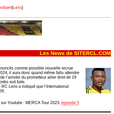
ollaert
|
Lens
]
Les News de SITERCL.COM
noncés comme possible nouvelle recrue
024, il aura donc quand même fallu attendre
 de l’arrivée du prometteur ailier droit de 19
tés soit faite.
le RC Lens a indiqué que l’International
28.
s sur Youtube
: MERCA Tour 2023,
épisode 5