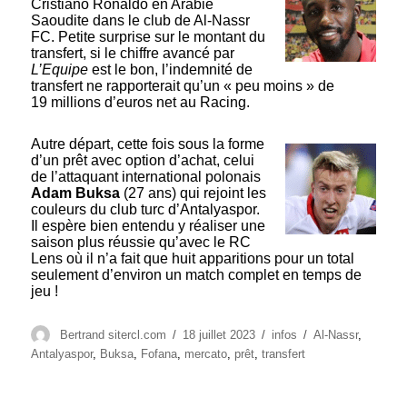
Cristiano Ronaldo en Arabie
Saoudite dans le club de Al-Nassr
FC. Petite surprise sur le montant du
transfert, si le chiffre avancé par
L’Equipe
est le bon, l’indemnité de
transfert ne rapporterait qu’un « peu moins » de
19 millions d’euros net au Racing.
Autre départ, cette fois sous la forme
d’un prêt avec option d’achat, celui
de l’attaquant international polonais
Adam Buksa
(27 ans) qui rejoint les
couleurs du club turc d’Antalyaspor.
Il espère bien entendu y réaliser une
saison plus réussie qu’avec le RC
Lens où il n’a fait que huit apparitions pour un total
seulement d’environ un match complet en temps de
jeu !
Auteur
Publié
Catégories
Étiquettes
Bertrand sitercl.com
18 juillet 2023
infos
Al-Nassr
,
le
Antalyaspor
,
Buksa
,
Fofana
,
mercato
,
prêt
,
transfert