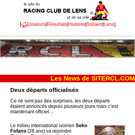
[
|
Joueurs
|
Résultats
|
Histoire
|
Bollaert
|
Lens
]
Les News de SITERCL.COM
Deux départs officialisés
Ce ne sont pas des surprises, les deux départs
étaient annoncés depuis plusieurs jours mais c’est
maintenant officiel…
Le milieu international ivoirien
Seko
Fofana
(28 ans) va rejoindre