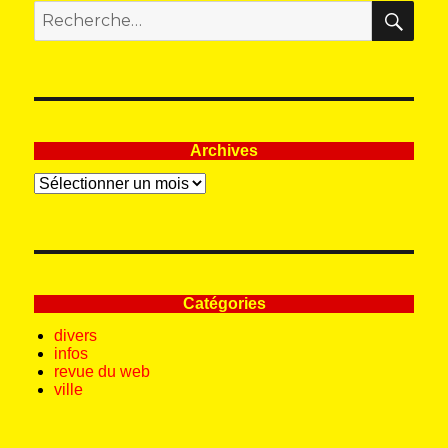
REC
Recherche
pour
:
Archives
Archives
Catégories
divers
infos
revue du web
ville