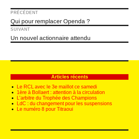
Navigation
PRÉCÉDENT
de
Article
Qui pour remplacer Openda ?
précédent :
l’article
SUIVANT
Article
Un nouvel actionnaire attendu
suivant :
Articles récents
Le RCL avec le 3e maillot ce samedi
1ère à Bollaert : attention à la circulation
L’arbitre du Trophée des Champions
LdC : du changement pour les suspensions
Le numéro 8 pour Titraoui