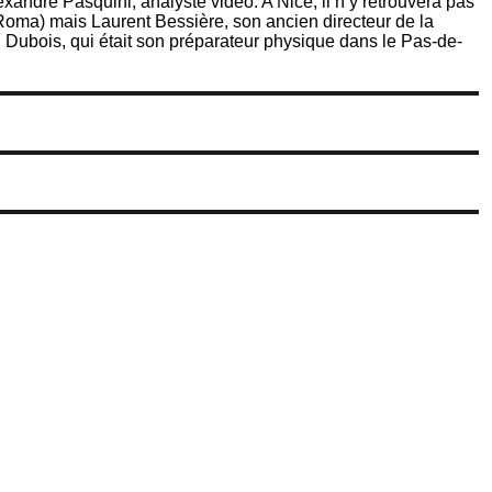
andre Pasquini, analyste vidéo. A Nice, il n’y retrouvera pas
a Roma) mais Laurent Bessière, son ancien directeur de la
 Dubois, qui était son préparateur physique dans le Pas-de-