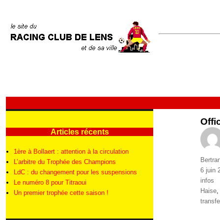
Offi
Articles récents
1ère à Bollaert : attention à la circulation
Auteur
Bertra
L’arbitre du Trophée des Champions
Publié
6 juin
LdC : du changement pour les suspensions
le
Catégo
infos
Le numéro 8 pour Titraoui
Étique
Haise
Un premier trophée cette saison !
transfe