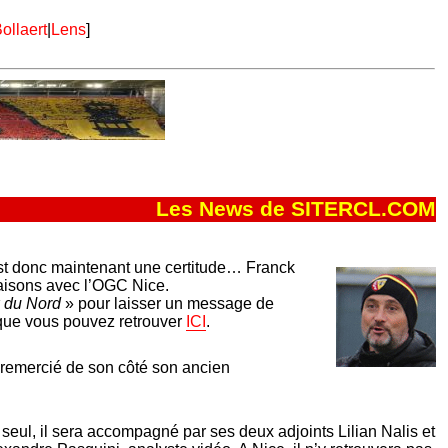
ollaert
|
Lens
]
Les News de SITERCL.COM
c’est donc maintenant une certitude… Franck
saisons avec l’OGC Nice.
x du Nord
» pour laisser un message de
que vous pouvez retrouver
ICI
.
 remercié de son côté son ancien
 seul, il sera accompagné par ses deux adjoints Lilian Nalis et