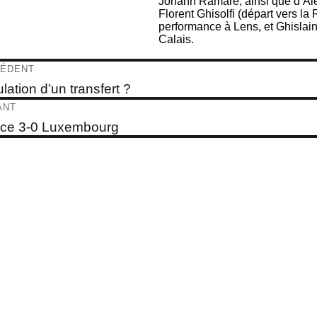
Johann Ramaré, ainsi que d’Alex
Florent Ghisolfi (départ vers l
performance à Lens, et Ghislain
Calais.
igation
ÉDENT
e
lation d’un transfert ?
dent :
ticle
ANT
e
ce 3-0 Luxembourg
t :