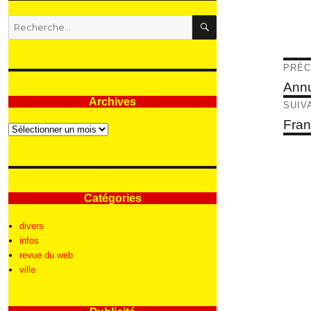
RECHERCHE
Recherche
pour
:
Nav
PRÉC
de
Articl
Annu
précé
Archives
l’ar
SUIV
Articl
Fran
Archives
suivan
Catégories
divers
infos
revue du web
ville