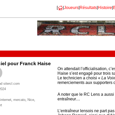
[
|
Joueurs
|
Résultats
|
Histoire
|
B
ciel pour Franck Haise
On attendait l’officialisation, 
Haise s’est engagé pour trois 
Le technicien a choisi «
La Voi
remerciements aux supporters 
nd sitercl.com
 2024
ries
A noter que le RC Lens a aussi
entraîneur…
ttes
,
internet
,
mercato
,
Nice
,
rt
L’entraîneur lensois ne part pas