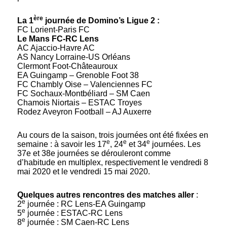
ère
La 1
journée de Domino’s Ligue 2 :
FC Lorient-Paris FC
Le Mans FC-RC Lens
AC Ajaccio-Havre AC
AS Nancy Lorraine-US Orléans
Clermont Foot-Châteauroux
EA Guingamp – Grenoble Foot 38
FC Chambly Oise – Valenciennes FC
FC Sochaux-Montbéliard – SM Caen
Chamois Niortais – ESTAC Troyes
Rodez Aveyron Football – AJ Auxerre
Au cours de la saison, trois journées ont été fixées en
e
e
e
semaine : à savoir les 17
, 24
et 34
journées. Les
37e et 38e journées se dérouleront comme
d’habitude en multiplex, respectivement le vendredi 8
mai 2020 et le vendredi 15 mai 2020.
Quelques autres rencontres des matches aller
:
e
2
journée : RC Lens-EA Guingamp
e
5
journée : ESTAC-RC Lens
e
8
journée : SM Caen-RC Lens