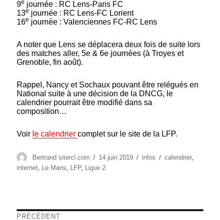
e
9
journée : RC Lens-Paris FC
e
13
journée : RC Lens-FC Lorient
e
16
journée : Valenciennes FC-RC Lens
A noter que Lens se déplacera deux fois de suite lors
des matches aller, 5e & 6e journées (à Troyes et
Grenoble, fin août).
Rappel, Nancy et Sochaux pouvant être relégués en
National suite à une décision de la DNCG, le
calendrier pourrait être modifié dans sa
composition…
Voir
le
calendrier
complet sur le site de la LFP.
Auteur
Publié
Catégories
Étiquettes
Bertrand sitercl.com
14 juin 2019
infos
calendrier
,
le
internet
,
Le Mans
,
LFP
,
Ligue 2
Navigation
PRÉCÉDENT