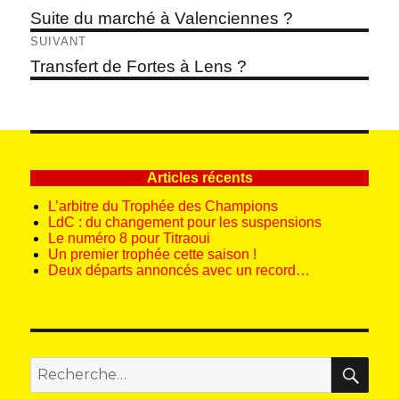
de
Article
Suite du marché à Valenciennes ?
précédent :
l’article
SUIVANT
Article
Transfert de Fortes à Lens ?
suivant :
Articles récents
L’arbitre du Trophée des Champions
LdC : du changement pour les suspensions
Le numéro 8 pour Titraoui
Un premier trophée cette saison !
Deux départs annoncés avec un record…
REC
Recherche
pour
: