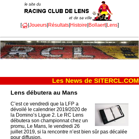
[
|
Joueurs
|
Résultats
|
Histoire
|
Bollaert
|
Lens
]
Les News de SITERCL.COM
Lens débutera au Mans
C’est ce vendredi que la LFP a
dévoilé le calendrier 2019/2020 de
la Domino’s Ligue 2. Le RC Lens
débutera son championnat chez un
promu, Le Mans, le vendredi 26
juillet 2019, si la rencontre n’est bien sûr pas décalée
pour diffusion.