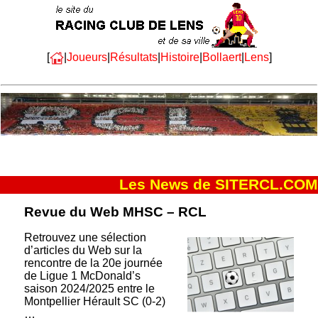
[
|
Joueurs
|
Résultats
|
Histoire
|
Bollaert
|
Lens
]
Les News de SITERCL.COM
Revue du Web MHSC – RCL
Retrouvez une sélection
d’articles du Web sur la
rencontre de la 20e journée
de Ligue 1 McDonald’s
saison 2024/2025 entre le
Montpellier Hérault SC (0-2)
…