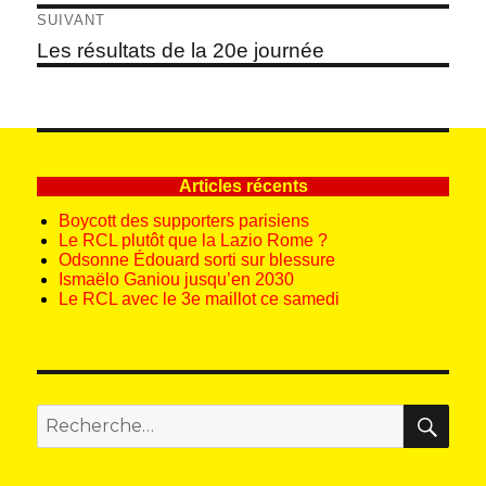
précédent :
l’article
SUIVANT
Article
Les résultats de la 20e journée
suivant :
Articles récents
Boycott des supporters parisiens
Le RCL plutôt que la Lazio Rome ?
Odsonne Édouard sorti sur blessure
Ismaëlo Ganiou jusqu’en 2030
Le RCL avec le 3e maillot ce samedi
REC
Recherche
pour
: