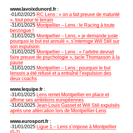
www.lavoixdunord.fr
:
-01/02/2025
RC Lens : « on a fait preuve de maturité
», tout pour le terrain
-31/01/2025
Montpellier – Lens : le Racing à toute
berzingue !
-31/01/2025
Montpellier – Lens, « je demande juste
pourquoi le but est annulé », s’interroge Will Still sur
son expulsion
-31/01/2025
Montpellier – Lens : « l’arbitre devrait
faire preuve de psychologie », tacle Thomasson à la
pause
-31/01/2025
Montpellier – Lens : pourquoi le but
lensois a été refusé et a entraîné l’expulsion des
deux coachs
www.lequipe.fr
:
-31/01/2025
Lens remet Montpellier en place et
affirme ses ambitions européennes
-31/01/2025
Jean-Louis Gasset et Will Still expulsés
après une altercation lors de Montpellier-Lens
www.eurosport.fr
:
-31/01/2025
Ligue 1 – Lens s’impose à Montpellier
(0-2)