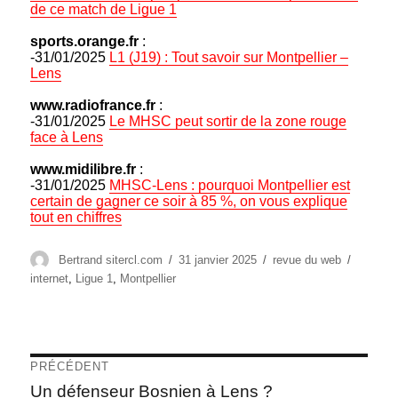
de ce match de Ligue 1
sports.orange.fr
:
-31/01/2025
L1 (J19) : Tout savoir sur Montpellier –
Lens
www.radiofrance.fr
:
-31/01/2025
Le MHSC peut sortir de la zone rouge
face à Lens
www.midilibre.fr
:
-31/01/2025
MHSC-Lens : pourquoi Montpellier est
certain de gagner ce soir à 85 %, on vous explique
tout en chiffres
Auteur
Publié
Catégories
Étiquet
Bertrand sitercl.com
31 janvier 2025
revue du web
le
internet
,
Ligue 1
,
Montpellier
Navigation
PRÉCÉDENT
de
Article
Un défenseur Bosnien à Lens ?