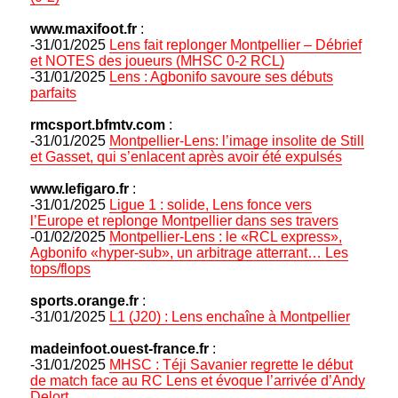
www.maxifoot.fr
:
-31/01/2025
Lens fait replonger Montpellier – Débrief
et NOTES des joueurs (MHSC 0-2 RCL)
-31/01/2025
Lens : Agbonifo savoure ses débuts
parfaits
rmcsport.bfmtv.com
:
-31/01/2025
Montpellier-Lens: l’image insolite de Still
et Gasset, qui s’enlacent après avoir été expulsés
www.lefigaro.fr
:
-31/01/2025
Ligue 1 : solide, Lens fonce vers
l’Europe et replonge Montpellier dans ses travers
-01/02/2025
Montpellier-Lens : le «RCL express»,
Agbonifo «hyper-sub», un arbitrage atterrant… Les
tops/flops
sports.orange.fr
:
-31/01/2025
L1 (J20) : Lens enchaîne à Montpellier
madeinfoot.ouest-france.fr
:
-31/01/2025
MHSC : Téji Savanier regrette le début
de match face au RC Lens et évoque l’arrivée d’Andy
Delort